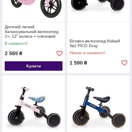
Дитячий легкий
балансувальний велосипед
2+, 12" колеса + плечовий
ремінь Kruzzel 25768
Біговел-велосипед Kidwell
В наявності
3в1 PICO Gray
2 565
Немає в наявності
₴
1 590
₴
Купити