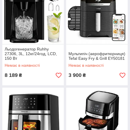
Льодогенератор Ruhhy
27306, 3L, 12кг/24год, LCD,
Мультипіч (аерофритюрниця)
150 Вт
Tefal Easy Fry & Grill EY50181
Немає в наявності
Немає в наявності
8 189
3 900
₴
₴