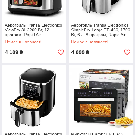
Аерогриль Transa Electronics
Аерогриль Transa Electronics
ViewFry 8L 2200 Вт, 12
SimpleFry Large TE-460, 1700
програм, Rapid Air
Вт, 6 л, 8 програм, Rapid Air
Немає в наявності
Немає в наявності
4 109
4 099
₴
₴
Аерогриль Transa Electronics
Мультипіч Camry CR 6323,