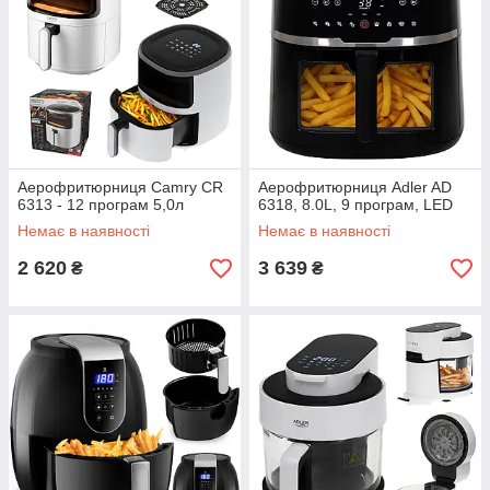
Аерофритюрниця Camry CR
Аерофритюрниця Adler AD
6313 - 12 програм 5,0л
6318, 8.0L, 9 програм, LED
Немає в наявності
Немає в наявності
2 620
3 639
₴
₴