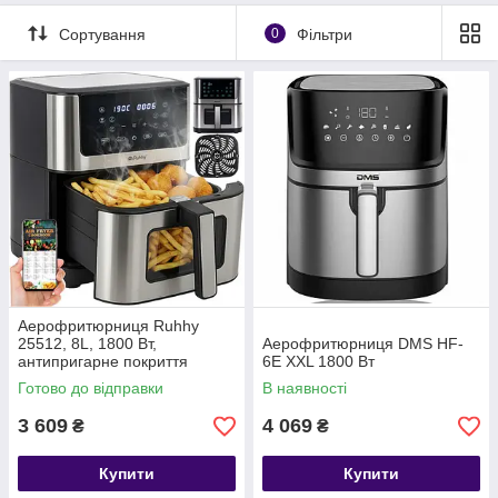
Сортування
0
Фільтри
Аерофритюрниця Ruhhy
25512, 8L, 1800 Вт,
Аерофритюрниця DMS HF-
антипригарне покриття
6E XXL 1800 Вт
Готово до відправки
В наявності
3 609
4 069
₴
₴
Купити
Купити