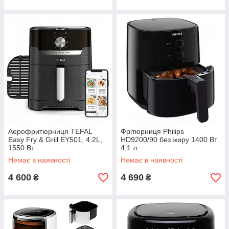
Аерофритюрниця TEFAL
Фрітюрниця Philips
Easy Fry & Grill EY501, 4.2L,
HD9200/90 без жиру 1400 Вт
1550 Вт
4,1 л
Немає в наявності
Немає в наявності
4 600
4 690
₴
₴