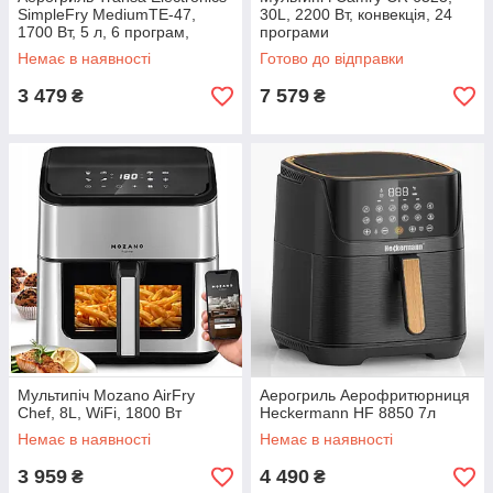
SimpleFry MediumTE-47,
30L, 2200 Вт, конвекція, 24
1700 Вт, 5 л, 6 програм,
програми
Rapid Air
Немає в наявності
Готово до відправки
3 479
7 579
₴
₴
Мультипіч Mozano AirFry
Аерогриль Аерофритюрниця
Chef, 8L, WiFi, 1800 Вт
Heckermann HF 8850 7л
Немає в наявності
Немає в наявності
3 959
4 490
₴
₴