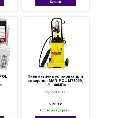
Купити
-POL
Пневматична установка для
у
змащення MAR-POL M78059,
сі
12L, 40МПа
ZolM78059
5 269 ₴
Готово до відправки