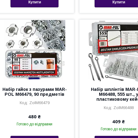
Купити
Купити
Набір гайок з пазурами MAR-
Набір шплінтів MAR
POL M66479, 90 предметів
M66488, 555 шт., 
пластиковому кей
ZolM66479
ZolM66488
480 ₴
409 ₴
Готово до відправки
Готово до відправки