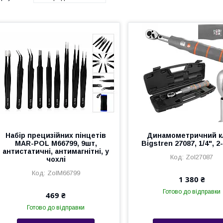
Набір прецизійних пінцетів
Динамометричний 
MAR-POL M66799, 9шт,
Bigstren 27087, 1/4", 
антистатичні, антимагнітні, у
Zol27087
чохлі
ZolM66799
1 380 ₴
Готово до відправки
469 ₴
Готово до відправки