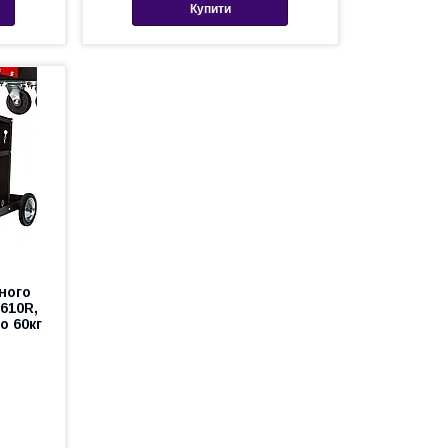
Купити
ного
610R,
о 60кг