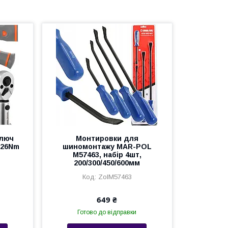
ключ
Монтировки для
2-26Nm
шиномонтажу MAR-POL
M57463, набір 4шт,
200/300/450/600мм
ZolM57463
649 ₴
Готово до відправки