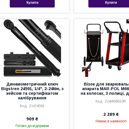
Купити
Купити
Динамометричний ключ
Візок для зварюваль
Bigstren 24591, 1/4", 2-24Nm, з
апарата MAR-POL M66
кейсом та сертифікатом
на колесах, 3 полиці, д
калібрування
ZolM66610R
Zol24591
2 289 ₴
909 ₴
Немає в наявності
Готово до відправки