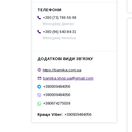
+380 (73) 786-56-98
Менеджер Дмитро
+380 (96) 640-84-31
Менеджер Ангеліна
https://barnika.com.ua
barnika.shop.ua@gmail.com
+380939484056
+380939484056
+380674275039
Краще Viber
+380939484056