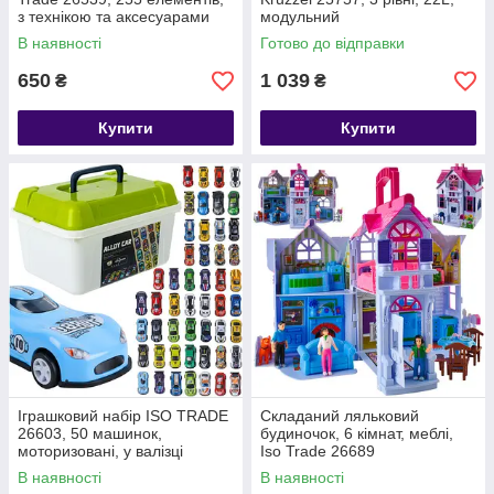
з технікою та аксесуарами
модульний
В наявності
Готово до відправки
650
1 039
₴
₴
Купити
Купити
Іграшковий набір ISO TRADE
Складаний ляльковий
26603, 50 машинок,
будиночок, 6 кімнат, меблі,
моторизовані, у валізці
Iso Trade 26689
В наявності
В наявності