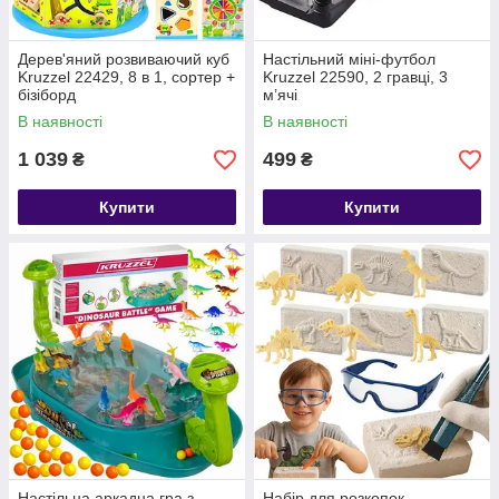
Дерев'яний розвиваючий куб
Настільний міні-футбол
Kruzzel 22429, 8 в 1, сортер +
Kruzzel 22590, 2 гравці, 3
бізіборд
м’ячі
В наявності
В наявності
1 039
499
₴
₴
Купити
Купити
Настільна аркадна гра з
Набір для розкопок