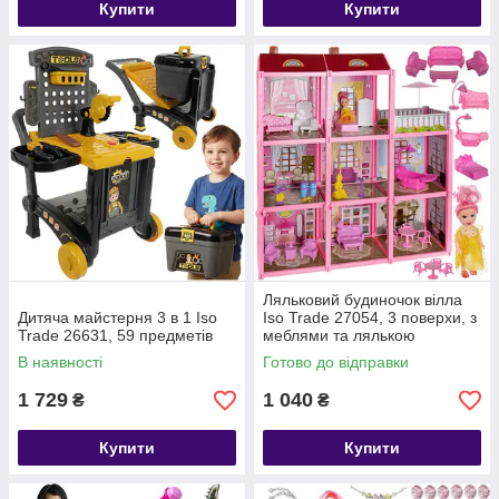
Купити
Купити
Ляльковий будиночок вілла
Дитяча майстерня 3 в 1 Iso
Iso Trade 27054, 3 поверхи, з
Trade 26631, 59 предметів
меблями та лялькою
В наявності
Готово до відправки
1 729
1 040
₴
₴
Купити
Купити