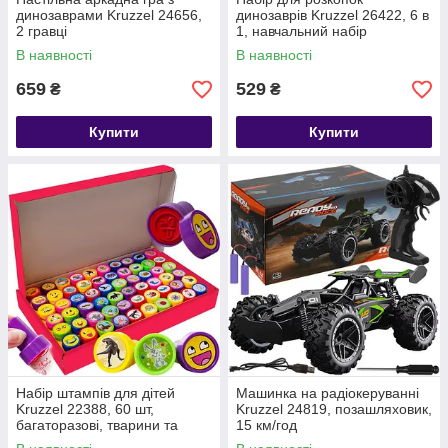
динозаврами Kruzzel 24656,
динозаврів Kruzzel 26422, 6 в
2 гравці
1, навчальний набір
палеонтолога
В наявності
В наявності
659
529
₴
₴
Купити
Купити
Набір штампів для дітей
Машинка на радіокеруванні
Kruzzel 22388, 60 шт,
Kruzzel 24819, позашляховик,
багаторазові, тварини та
15 км/год
смайлики