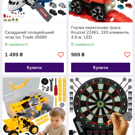
Гнучка перегонова траса
Складаний поліцейський
Kruzzel 22461, 193 елементи,
літак Iso Trade 26680
4.8 м, LED
В наявності
В наявності
1 499
969
₴
₴
Купити
Купити