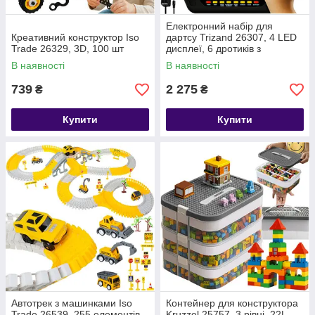
Електронний набір для
Креативний конструктор Iso
дартсу Trizand 26307, 4 LED
Trade 26329, 3D, 100 шт
дисплеї, 6 дротиків з
алюмінієвими стрижнями
В наявності
В наявності
739
2 275
₴
₴
Купити
Купити
Автотрек з машинками Iso
Контейнер для конструктора
Trade 26539, 255 елементів,
Kruzzel 25757, 3 рівні, 22L,