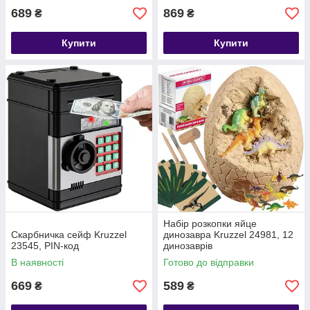
689
869
₴
₴
Купити
Купити
Набір розкопки яйце
Скарбничка сейф Kruzzel
динозавра Kruzzel 24981, 12
23545, PIN-код
динозаврів
В наявності
Готово до відправки
669
589
₴
₴