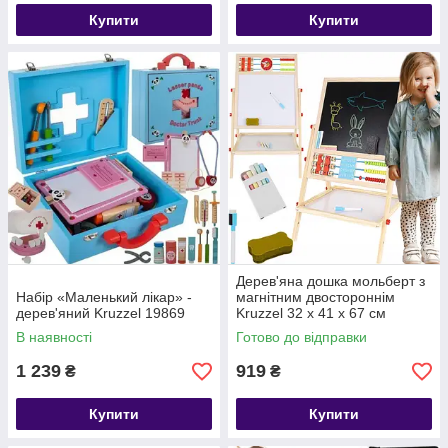
Купити
Купити
Дерев'яна дошка мольберт з
Набір «Маленький лікар» -
магнітним двостороннім
дерев'яний Kruzzel 19869
Kruzzel 32 x 41 x 67 см
(22472)
В наявності
Готово до відправки
1 239
919
₴
₴
Купити
Купити