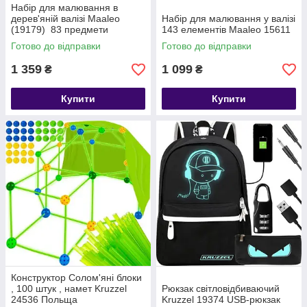
Набір для малювання в
дерев'яній валізі Maaleo
Набір для малювання у валізі
(19179) 83 предмети
143 елементів Maaleo 15611
Готово до відправки
Готово до відправки
1 359
1 099
₴
₴
Купити
Купити
Конструктор Солом'яні блоки
, 100 штук , намет Kruzzel
Рюкзак світловідбиваючий
24536 Польща
Kruzzel 19374 USB-рюкзак