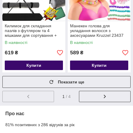
Килимок для складання
Манекен голова для
пазлів з футляром та 4
укладання волосся з
мішками для сортування +
аксесуарами Kruzzel 23437
насос Malatec (21835)
В наявності
В наявності
619
589
₴
₴
Купити
Купити
Показати ще
1
/ 4
Про нас
81% позитивних з 286 відгуків за рік