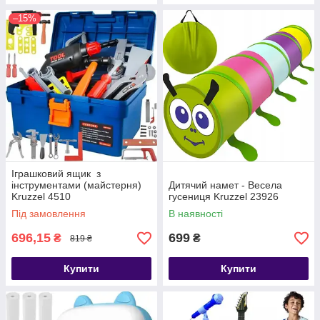
–15%
Іграшковий ящик з
інструментами (майстерня)
Дитячий намет - Весела
Kruzzel 4510
гусениця Kruzzel 23926
Під замовлення
В наявності
696,15
699
₴
₴
819 ₴
Купити
Купити