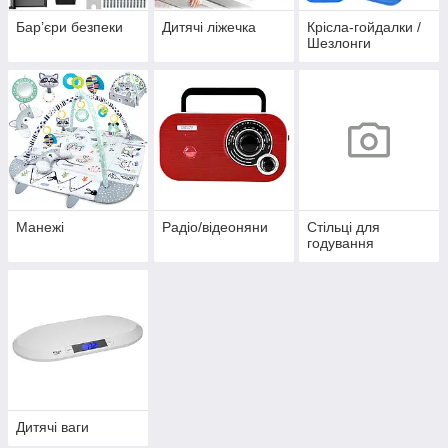
Бар’єри безпеки
Дитячі ліжечка
Крісла-гойдалки /
Шезлонги
Манежі
Радіо/відеоняни
Стільці для
годування
Дитячі ваги