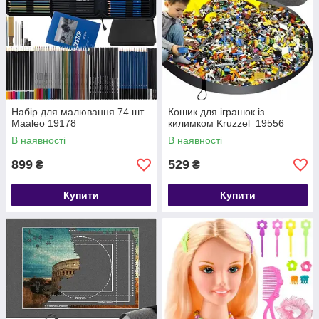
Набір для малювання 74 шт.
Кошик для іграшок із
Maaleo 19178
килимком Kruzzel 19556
В наявності
В наявності
899
529
₴
₴
Купити
Купити