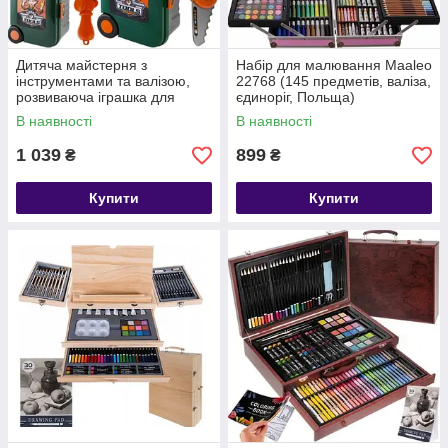
Дитяча майстерня з
Набір для малювання Maaleo
інструментами та валізою,
22768 (145 предметів, валіза,
розвиваюча іграшка для
єдиноріг, Польща)
маленьких саморобів Kruzzel
В наявності
В наявності
24648
1 039
899
₴
₴
Купити
Купити