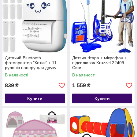
Дитячий Bluetooth
Дитяча гітара + мікрофон +
фотопринтер "Котик" + 11
підсилювач Kruzzel 22409
рулонів паперу для друку
Синя
Izoxis (22272)
В наявності
В наявності
839
1 559
₴
₴
Купити
Купити