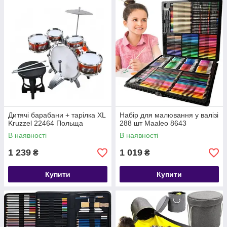
Дитячі барабани + тарілка XL
Набір для малювання у валізі
Kruzzel 22464 Польща
288 шт Maaleo 8643
В наявності
В наявності
1 239
1 019
₴
₴
Купити
Купити