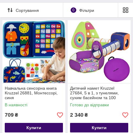
Сортування
0
Фільтри
Навчальна сенсорна книга
Дитячий намет Kruzzel
Kruzzel 26881, Монтессорі,
27684, 5 в 1, з тунелями,
синя
сухим басейном та 100
кульками
В наявності
Готово до відправки
709
2 340
₴
₴
Купити
Купити