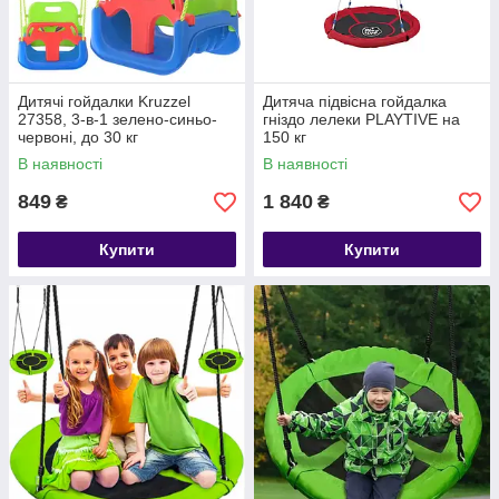
Дитячі гойдалки Kruzzel
Дитяча підвісна гойдалка
27358, 3-в-1 зелено-синьо-
гніздо лелеки PLAYTIVE на
червоні, до 30 кг
150 кг
В наявності
В наявності
849
1 840
₴
₴
Купити
Купити