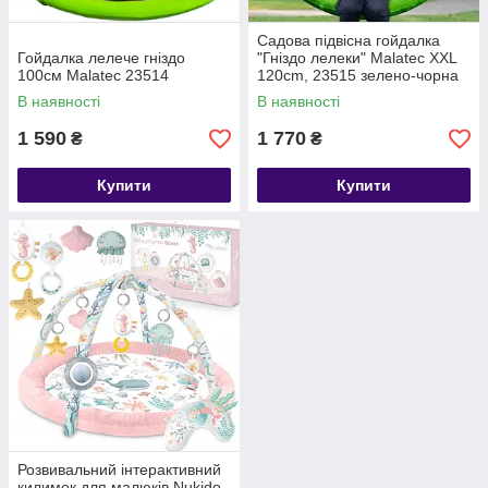
Садова підвісна гойдалка
Гойдалка лелече гніздо
"Гніздо лелеки" Malatec XXL
100см Malatec 23514
120cm, 23515 зелено-чорна
В наявності
В наявності
1 590
1 770
₴
₴
Купити
Купити
Розвивальний інтерактивний
килимок для малюків Nukido