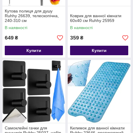
Кутова полиця для душу
Ruhhy 26639, телескопічна,
Коврик для ванної кімнати
240-310 см
60x40 см Ruhhy 25959
В наявності
В наявності
649
359
₴
₴
Купити
Купити
Самоклейні гачки для
Килимок для ванної кімнати
рушників Ruhhy 25037, набір
Ruhhy 23646, протиковзкий,