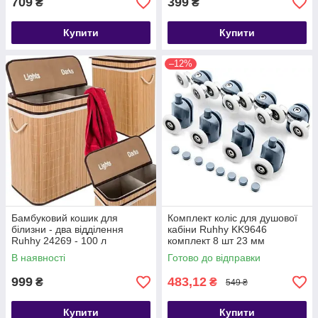
709
399
₴
₴
Купити
Купити
–12%
Бамбуковий кошик для
Комплект коліс для душової
білизни - два відділення
кабіни Ruhhy KK9646
Ruhhy 24269 - 100 л
комплект 8 шт 23 мм
В наявності
Готово до відправки
999
483,12
₴
₴
549 ₴
Купити
Купити