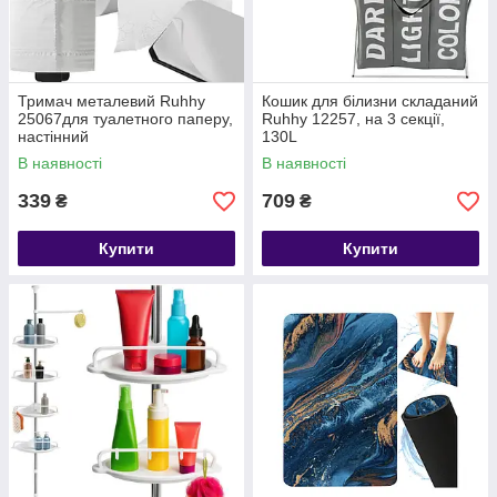
Тримач металевий Ruhhy
Кошик для білизни складаний
25067для туалетного паперу,
Ruhhy 12257, на 3 секції,
настінний
130L
В наявності
В наявності
339
709
₴
₴
Купити
Купити