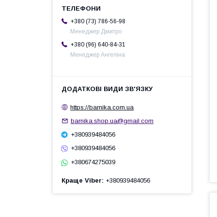
+380 (73) 786-56-98
Менеджер Дмитро
+380 (96) 640-84-31
Менеджер Ангеліна
https://barnika.com.ua
barnika.shop.ua@gmail.com
+380939484056
+380939484056
+380674275039
Краще Viber
+380939484056