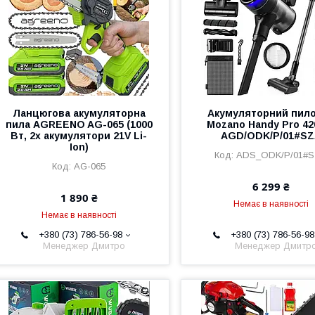
Ланцюгова акумуляторна
Акумуляторний пил
пила AGREENO AG-065 (1000
Mozano Handy Pro 42
Вт, 2x акумулятори 21V Li-
AGD/ODK/P/01#SZ
Ion)
ADS_ODK/P/01#
AG-065
6 299 ₴
1 890 ₴
Немає в наявності
Немає в наявності
+380 (73) 786-56-98
+380 (73) 786-56-98
Менеджер Дмитро
Менеджер Дмитр