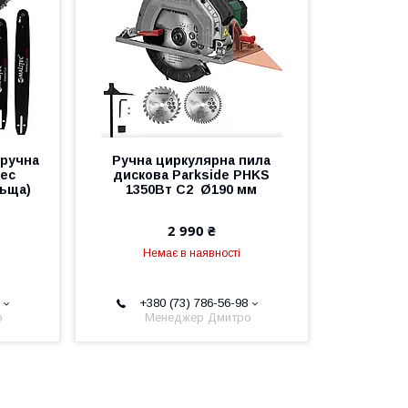
 ручна
Ручна циркулярна пила
tec
дискова Parkside PHKS
льща)
1350Вт C2 Ø190 мм
2 990 ₴
Немає в наявності
+380 (73) 786-56-98
о
Менеджер Дмитро