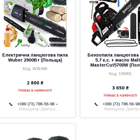
Електрична ланцюгова пила
Бензопила ланцюгова
Wuber 2900Вт (Польща)
5.7 к.с. + масло Mal
MasterCut5700W (По
W41696
109451
2 800 ₴
3 650 ₴
Немає в наявності
Немає в наявності
+380 (73) 786-56-98
+380 (73) 786-56-98
Менеджер Дмитро
Менеджер Дмитр