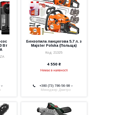
осос
Бензопила ланцюгова 5.7 л. з
0 Вт
Majster Polska (Польща)
A
21325
SZA
4 550 ₴
Немає в наявності
+380 (73) 786-56-98
о
Менеджер Дмитро