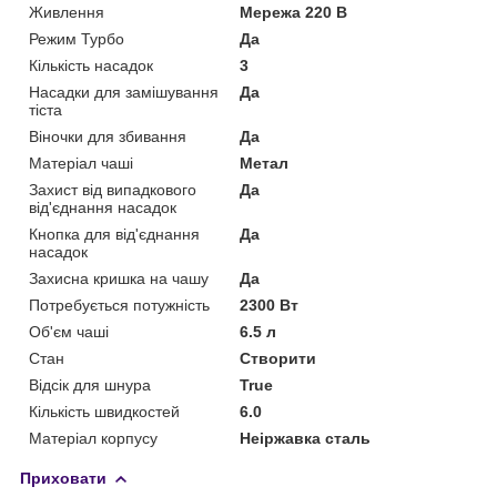
Живлення
Мережа 220 В
Режим Турбо
Да
Кількість насадок
3
Насадки для замішування
Да
тіста
Віночки для збивання
Да
Матеріал чаші
Метал
Захист від випадкового
Да
від'єднання насадок
Кнопка для від'єднання
Да
насадок
Захисна кришка на чашу
Да
Потребується потужність
2300 Вт
Об'єм чаші
6.5 л
Стан
Створити
Відсік для шнура
True
Кількість швидкостей
6.0
Матеріал корпусу
Неіржавка сталь
Приховати