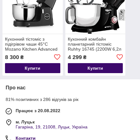
Кухонний тістоміс з
Кухонний комбайн
підігрівом чаши 45°C
планетарний тістоміс
Mozano Kitchen Advanced
Ruhhy 16745 (2200W 6,2л
3200 Вт чорний
чорний)
8 300
4 299
₴
₴
Купити
Купити
Про нас
81% позитивних з 286 відгуків за рік
Працює з 20.08.2022
м. Луцьк
Гагаріна, 19, 21008, Луцьк, Україна
Контакти