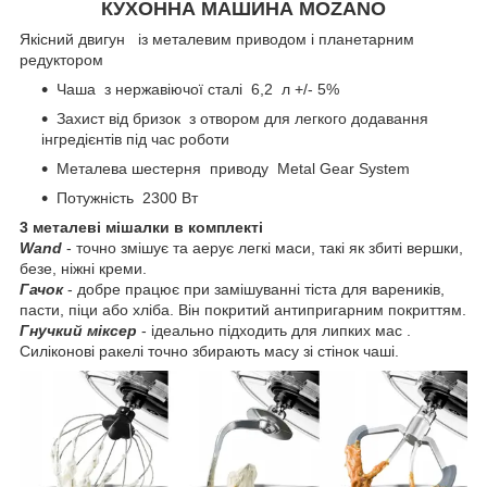
КУХОННА МАШИНА MOZANO
Якісний двигун із металевим приводом і планетарним
редуктором
Чаша з нержавіючої сталі 6,2 л +/- 5%
Захист від бризок з отвором для легкого додавання
інгредієнтів під час роботи
Металева шестерня приводу Metal Gear System
Потужність 2300 Вт
3 металеві мішалки в комплекті
Wand
- точно змішує та аерує легкі маси, такі як збиті вершки,
безе, ніжні креми.
Гачок
- добре працює при замішуванні тіста для вареників,
пасти, піци або хліба. Він покритий антипригарним покриттям.
Гнучкий міксер
- ідеально підходить для липких мас .
Силіконові ракелі точно збирають масу зі стінок чаші.