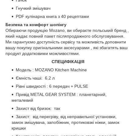
Гачок
Гнучкий змішувач
PDF кулінарна книга з 40 рецептами
Безпека та комфорт шопінгу
Обираючи продукцію Mozano, ви обираєте польський бренд ,
який надає повний пакет післяпродажного обслуговування.
Ми гарантуємо доступність сервісу та можливість доповнити
вашу покупку оригінальними аксесуарами , які збагатять ваш
продукт додатковими можливостями.
СПЕЦИФІКАЦІЯ
Модель : MOZANO Kitchen Machine
Ємність чаші: 6,2 л
Рівні швидкості : 6 передач + PULSE
Привід METAL GEAR SYSTEM : планетарний,
металевий
Захист від бризок: так
Захист: від перегріву, від неправильної установки,
замок змішувача, запобіжник, протиковзкі ніжки, замок
кришки