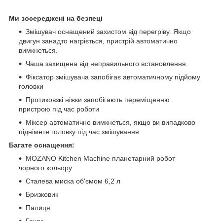
Ми зосереджені на безпеці
Змішувач оснащений захистом від перегріву. Якщо
двигун занадто нагріється, пристрій автоматично
вимкнеться.
Чаша захищена від неправильного встановлення.
Фіксатор змішувача запобігає автоматичному підйому
головки
Протиковзкі ніжки запобігають переміщенню
пристрою під час роботи
Міксер автоматично вимкнеться, якщо ви випадково
піднімете головку під час змішування
Багате оснащення:
MOZANO Kitchen Machine планетарний робот
чорного кольору
Сталева миска об'ємом 6,2 л
Бризковик
Палиця