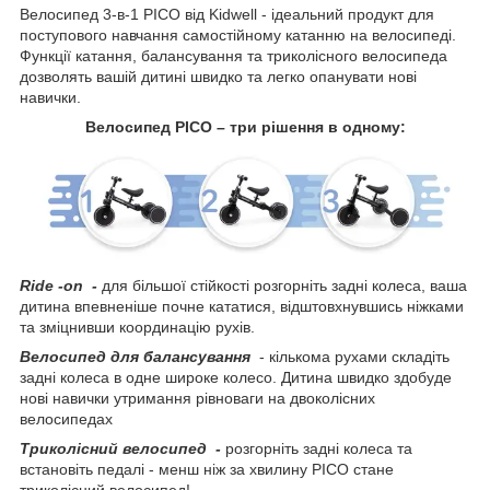
Велосипед 3-в-1 PICO від Kidwell - ідеальний продукт для
поступового навчання самостійному катанню на велосипеді.
Функції катання, балансування та триколісного велосипеда
дозволять вашій дитині швидко та легко опанувати нові
навички.
Велосипед PICO – три рішення в одному:
Ride -on -
для більшої стійкості розгорніть задні колеса, ваша
дитина впевненіше почне кататися, відштовхнувшись ніжками
та зміцнивши координацію рухів.
Велосипед для балансування
- кількома рухами складіть
задні колеса в одне широке колесо. Дитина швидко здобуде
нові навички утримання рівноваги на двоколісних
велосипедах
Триколісний велосипед -
розгорніть задні колеса та
встановіть педалі - менш ніж за хвилину PICO стане