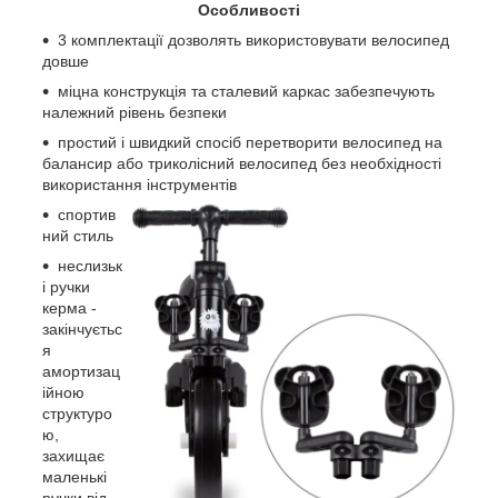
Особливості
3 комплектації дозволять використовувати велосипед
довше
міцна конструкція та сталевий каркас забезпечують
належний рівень безпеки
простий і швидкий спосіб перетворити велосипед на
балансир або триколісний велосипед без необхідності
використання інструментів
спортив
ний стиль
неслизьк
і ручки
керма -
закінчуєтьс
я
амортизац
ійною
структуро
ю,
захищає
маленькі