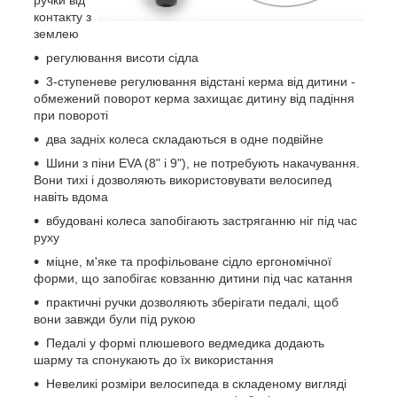
ручки від
контакту з
землею
регулювання висоти сідла
3-ступеневе регулювання відстані керма від дитини -
обмежений поворот керма захищає дитину від падіння
при повороті
два задніх колеса складаються в одне подвійне
Шини з піни EVA (8" і 9"), не потребують накачування.
Вони тихі і дозволяють використовувати велосипед
навіть вдома
вбудовані колеса запобігають застряганню ніг під час
руху
міцне, м'яке та профільоване сідло ергономічної
форми, що запобігає ковзанню дитини під час катання
практичні ручки дозволяють зберігати педалі, щоб
вони завжди були під рукою
Педалі у формі плюшевого ведмедика додають
шарму та спонукають до їх використання
Невеликі розміри велосипеда в складеному вигляді