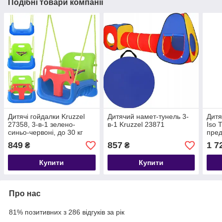
Подібні товари компанії
Дитячі гойдалки Kruzzel
Дитячий намет-тунель 3-
Дитя
27358, 3-в-1 зелено-
в-1 Kruzzel 23871
Iso 
синьо-червоні, до 30 кг
пред
849
857
1 7
₴
₴
Купити
Купити
Про нас
81% позитивних з 286 відгуків за рік