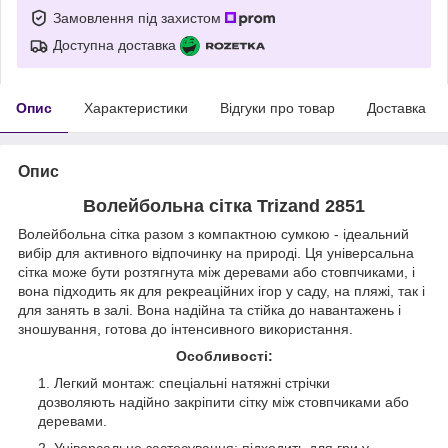
Замовлення під захистом
Доступна доставка
Опис
Характеристики
Відгуки про товар
Доставка
Опис
Волейбольна сітка Trizand 2851
Волейбольна сітка разом з компактною сумкою - ідеальний
вибір для активного відпочинку на природі. Ця універсальна
сітка може бути розтягнута між деревами або стовпчиками, і
вона підходить як для рекреаційних ігор у саду, на пляжі, так і
для занять в залі. Вона надійна та стійка до навантажень і
зношування, готова до інтенсивного використання.
Особливості:
Легкий монтаж: спеціальні натяжні стрічки
дозволяють надійно закріпити сітку між стовпчиками або
деревами.
Універсальне застосування: підходить для гри у