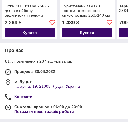
Сітка 3в1 Trizand 25625
Туристичний гамак з
Терм
для волейболу,
тентом та москітною
238
бадмінтону і тенісу з
сіткою розмір 260x140 см
металевим каркасом
Trizand 25364
2 269
1 439
799
₴
₴
Купити
Купити
Про нас
81% позитивних з 287 відгуків за рік
Працює з 20.08.2022
м. Луцьк
Гагаріна, 19, 21008, Луцьк, Україна
Контакти
Сьогодні працює з 06:00 до 23:00
Показати весь графік роботи