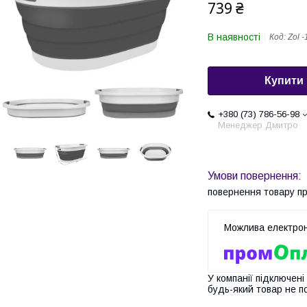
739 ₴
В наявності
Код:
Zol 
Купити
+380 (73) 786-56-98
Менеджер Дмитро
повернення товару п
У компанії підключені
будь-який товар не п