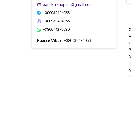
barnika.shop.ua@gmail.com
+380939484056
+380939484056
+380674275039
Д
Краще Viber
+380939484056
р
п
М
п