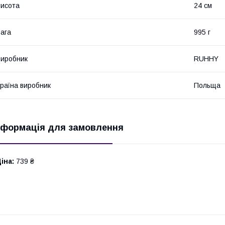
исота
24 см
ага
995 г
иробник
RUHHY
раїна виробник
Польща
нформація для замовлення
іна:
739 ₴