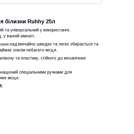
я білизни Ruhhy 25л
й та універсальний у використанні.
у ванній кімнаті.
надзвичайно швидко та легко збирається та
кошик
аймає зовсім небагато місця.
силікону та пластику, стійкого до механічних
нащений спеціальними ручками для
яке місце.
: