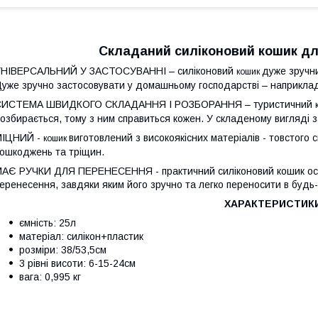
Складаний силіконовий кошик дл
УНІВЕРСАЛЬНИЙ У ЗАСТОСУВАННІ – силіконовий
дуже зручни
кошик
уже зручно застосовувати у домашньому господарстві – наприклад, 
СИСТЕМА ШВИДКОГО СКЛАДАННЯ І РОЗБОРАННЯ – туристичний
озбирається, тому з ним справиться кожен. У складеному вигляді з
МІЦНИЙ -
виготовлений ​​з високоякісних матеріалів - товстого 
кошик
ошкоджень та тріщин.
АЄ РУЧКИ ДЛЯ ПЕРЕНЕСЕННЯ - практичний силіконовий кошик ос
еренесення, завдяки яким його зручно та легко переносити в будь-
ХАРАКТЕРИСТИКИ
ємність: 25л
матеріал: силікон+пластик
розміри: 38/53,5см
3 рівні висоти: 6-15-24см
вага: 0,995 кг