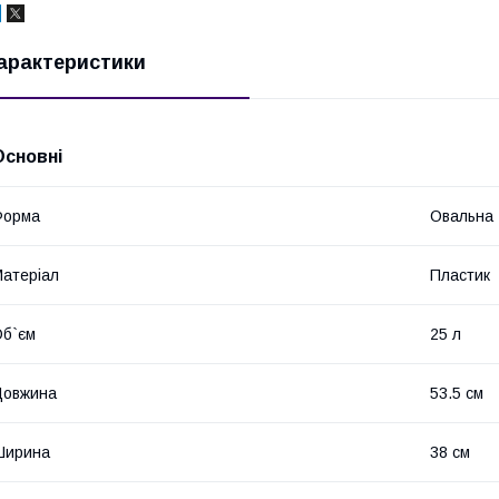
арактеристики
Основні
Форма
Овальна
атеріал
Пластик
б`єм
25 л
Довжина
53.5 см
Ширина
38 см