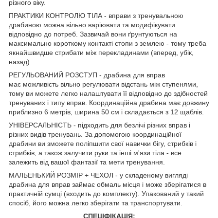
різного віку.
ПРАКТИКИ КОНТРОЛЮ ТІЛА - вправи з тренувальною
драбиною можна вільно варіювати та модифікувати
відповідно до потреб. Зазвичай вони ґрунтуються на
максимально короткому контакті стопи з землею - тому треба
якнайшвидше стрибати між перекладинами (вперед, убік,
назад).
РЕГУЛЬОВАНИЙ РОЗСТУП - драбина для вправ
має можливість вільно регулювати відстань між ступенями,
тому ви можете легко налаштувати її відповідно до здібностей
тренуваних і типу вправ. Координаційна драбина має довжину
приблизно 6 метрів, ширина 50 см і складається з 12 щаблів.
УНІВЕРСАЛЬНІСТЬ - підходить для безлічі різних вправ і
різних видів тренувань. За допомогою координаційної
драбини ви зможете поліпшити свої навички бігу, стрибків і
стрибків, а також залучити руки та інші м'язи тіла - все
залежить від вашої фантазії та мети тренування.
МАЛЬЕНЬКИЙ РОЗМІР + ЧЕХОЛ - у складеному вигляді
драбина для вправ займає обмаль місця і може зберігатися в
практичній сумці (входить до комплекту). Упакований у такий
спосіб, його можна легко зберігати та транспортувати.
СПЕЦІФІКАЦІЯ: