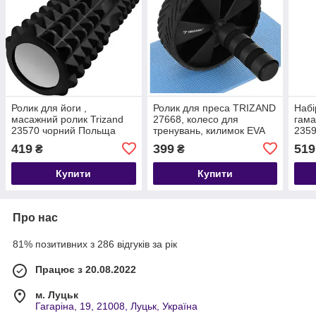
Ролик для йоги ,
Ролик для преса TRIZAND
Набі
масажний ролик Trizand
27668, колесо для
гама
23570 чорний Польща
тренувань, килимок EVA
235
419
399
519
₴
₴
Купити
Купити
Про нас
81% позитивних з 286 відгуків за рік
Працює з 20.08.2022
м. Луцьк
Гагаріна, 19, 21008, Луцьк, Україна