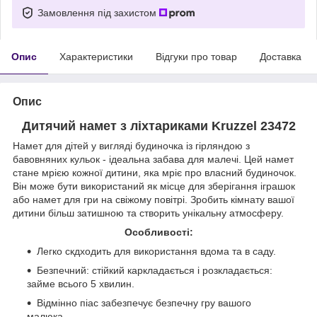
Замовлення під захистом
Опис
Характеристики
Відгуки про товар
Доставка
Опис
Дитячий намет з ліхтариками Kruzzel 23472
Намет для дітей у вигляді будиночка із гірляндою з
бавовняних кульок - ідеальна забава для малечі. Цей намет
стане мрією кожної дитини, яка мріє про власний будиночок.
Він може бути використаний як місце для зберігання іграшок
або намет для гри на свіжому повітрі. Зробить кімнату вашої
дитини більш затишною та створить унікальну атмосферу.
Особливості:
Легко скдходить для використання вдома та в саду.
Безпечний: стійкий каркладається і розкладається:
займе всього 5 хвилин.
Відмінно піас забезпечує безпечну гру вашого
малюка.