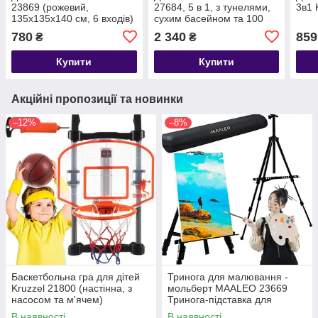
23869 (рожевий,
27684, 5 в 1, з тунелями,
3в1 
135x135x140 см, 6 входів)
сухим басейном та 100
кульками
780
2 340
859
₴
₴
Купити
Купити
Акційні пропозиції та новинки
–12%
–8%
Баскетбольна гра для дітей
Тринога для малювання -
Kruzzel 21800 (настінна,​​​​​ з
мольберт MAALEO 23669
насосом та м'ячем)
Тринога-підставка для
картини
В наявності
В наявності