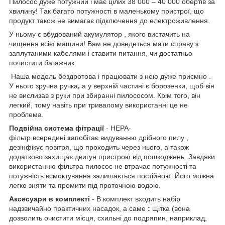
Пилосос дуже потужний і має цілих 38 000 – 40 000 обертів за
хвилину! Так багато потужності в маленькому пристрої, що
продукт також не вимагає підключення до електроживлення.
У ньому є вбудований акумулятор , якого вистачить на
чищення всієї машини! Вам не доведеться мати справу з
заплутаними кабелями і ставити питання, чи достатньо
почистити багажник.
Наша модель бездротова і працювати з нею дуже приємно .
У нього зручна
ручка
,
а у верхній частині є борозенки, щоб він
не вислизав з руки при збиранні пилососом. Крім того, він
легкий, тому навіть при тривалому використанні це не
проблема.
Подвійна система фітрації
- HEPA-
фільтр всередині
з
апобігає видуванню дрібного пилу ,
дезінфікує повітря, що проходить через нього, а також
додатково захищає двигун пристрою від пошкоджень. Завдяки
використанню фільтра пилосос не втрачає потужності та
потужність всмоктування залишається постійною. Його можна
легко зняти та промити під проточною водою.
Аксесуари в комплекті
- В комплект входить набір
надзвичайно практичних насадок, а саме
:
щітка (вона
дозволить очистити місця, схильні до подряпин, наприклад,