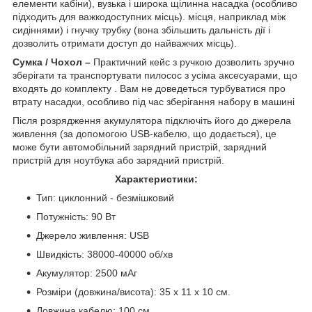
елементи кабіни), вузька і широка щілинна насадка (особливо
підходить для важкодоступних місць). місця, наприклад між
сидіннями) і гнучку трубку (вона збільшить дальність дії і
дозволить отримати доступ до найважчих місць).
Сумка / Чохол –
Практичний кейс з ручкою дозволить зручно
зберігати та транспортувати пилосос з усіма аксесуарами, що
входять до комплекту . Вам не доведеться турбуватися про
втрату насадки, особливо під час зберігання набору в машині
Після розрядження акумулятора підключіть його до джерела
живлення (за допомогою USB-кабелю, що додається), це
може бути автомобільний зарядний пристрій, зарядний
пристрій для ноутбука або зарядний пристрій.
Характеристики:
Тип: циклонний - безмішковий
Потужність: 90 Вт
Джерело живлення: USB
Швидкість: 38000-40000 об/хв
Акумулятор: 2500 мАг
Розміри (довжина/висота): 35 х 11 х 10 см.
Довжина кабелю: 100 см