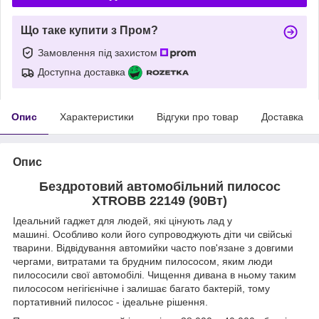
Що таке купити з Пром?
Замовлення під захистом
Доступна доставка
Опис
Характеристики
Відгуки про товар
Доставка
Опис
Бездротовий автомобільний
пилосос
XTROBB 22149 (90Вт)
Ідеальний гаджет для людей, які цінують лад у
машині.
Особливо коли його супроводжують діти чи свійські
тварини. Відвідування автомийки часто пов'язане з довгими
чергами, витратами та брудним пилососом, яким люди
пилососили свої автомобілі. Чищення дивана в ньому таким
пилососом негігієнічне і залишає багато бактерій, тому
портативний пилосос - ідеальне рішення.