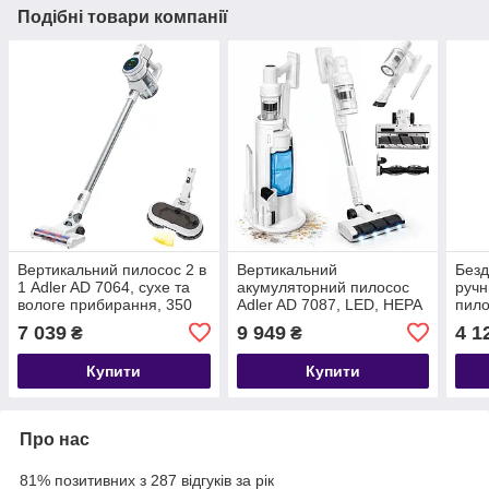
Подібні товари компанії
Вертикальний пилосос 2 в
Вертикальний
Безд
1 Adler AD 7064, сухе та
акумуляторний пилосос
ручн
вологе прибирання, 350
Adler AD 7087, LED, HEPA
пило
Вт
13, 30000Pa, 350 Вт
7 039
9 949
4 1
₴
₴
Купити
Купити
Про нас
81% позитивних з 287 відгуків за рік