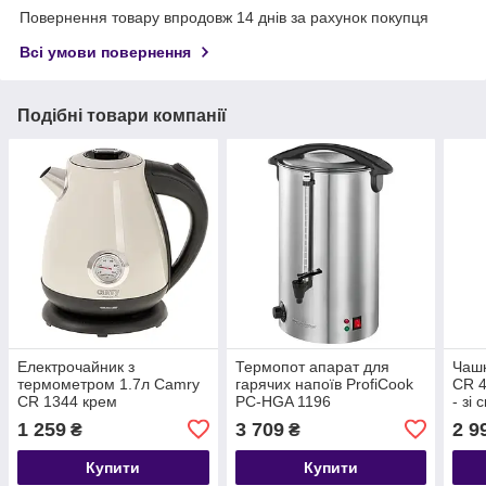
Повернення товару впродовж 14 днів за рахунок покупця
Всі умови повернення
Подібні товари компанії
Електрочайник з
Термопот апарат для
Чаш
термометром 1.7л Camry
гарячих напоїв ProfiCook
CR 4
CR 1344 крем
PC-HGA 1196
- зі
1 259
3 709
2 9
₴
₴
Купити
Купити