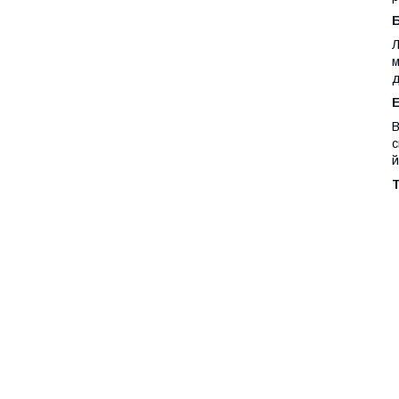
Л
м
д
Е
В
с
й
Т