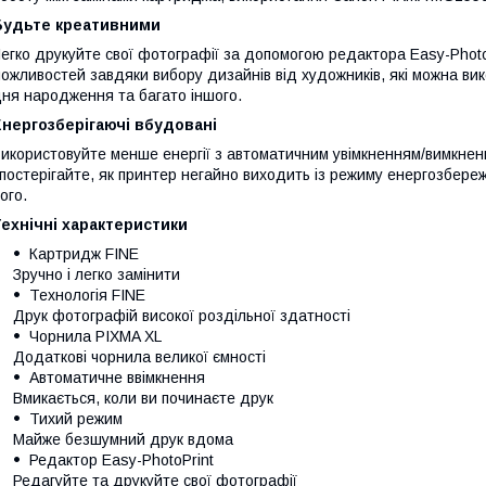
Будьте креативними
егко друкуйте свої фотографії за допомогою редактора Easy-PhotoPr
ожливостей завдяки вибору дизайнів від художників, які можна вико
ня народження та багато іншого.
нергозберігаючі вбудовані
икористовуйте менше енергії з автоматичним увімкненням/вимкненн
постерігайте, як принтер негайно виходить із режиму енергозбереж
ого.
ехнічні характеристики
Картридж FINE
Зручно і легко замінити
Технологія FINE
Друк фотографій високої роздільної здатності
Чорнила PIXMA XL
Додаткові чорнила великої ємності
Автоматичне ввімкнення
Вмикається, коли ви починаєте друк
Тихий режим
Майже безшумний друк вдома
Редактор Easy-PhotoPrint
Редагуйте та друкуйте свої фотографії