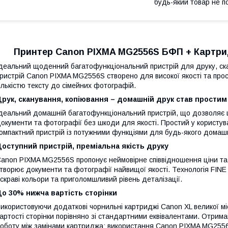
будь-який товар не п
Принтер Canon PIXMA MG2556S БФП + Картридж
деальний щоденний багатофункціональний пристрій для друку, ск
ристрій Canon PIXMA MG2556S створено для високої якості та прос
ількістю тексту до сімейних фотографій.
рук, сканування, копіювання – домашній друк став простим
деальний домашній багатофункціональний пристрій, що дозволяє ш
окументи та фотографії без шкоди для якості. Простий у корист
омпактний пристрій із потужними функціями для будь-якого домаш
оступний пристрій, преміальна якість друку
anon PIXMA MG2556S пропонує неймовірне співвідношення ціни та 
творює документи та фотографії найвищої якості. Технологія FINE 
скраві кольори та приголомшливий рівень деталізації.
о 30% нижча вартість сторінки
икористовуючи додаткові чорнильні картриджі Canon XL великої м
артості сторінки порівняно зі стандартними еквівалентами. Отрим
оботу між замінами картриджа; використання Canon PIXMA MG2556S