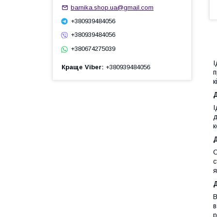
barnika.shop.ua@gmail.com
+380939484056
+380939484056
+380674275039
І
Краще Viber
+380939484056
п
к
Д
І
д
к
Д
C
с
я
Д
В
в
р