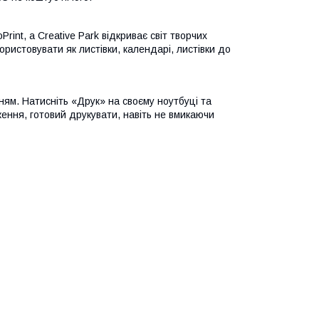
int, а Creative Park відкриває світ творчих
ристовувати як листівки, календарі, листівки до
ям. Натисніть «Друк» на своєму ноутбуці та
ення, готовий друкувати, навіть не вмикаючи