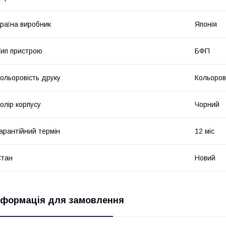
раїна виробник
Японія
ип пристрою
БФП
ольоровість друку
Кольоро
олір корпусу
Чорний
арантійний термін
12 міс
Стан
Новий
нформація для замовлення