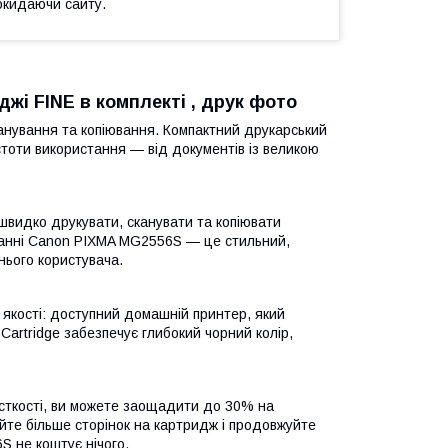
окидаючи сайту.
і FINE в комплекті , друк фото
анування та копіювання. Компактний друкарський
тоти використання — від документів із великою
видко друкувати, сканувати та копіювати
уванні Canon PIXMA MG2556S — це стильний,
нього користувача.
якості: доступний домашній принтер, який
Cartridge забезпечує глибокий чорний колір,
істкості, ви можете заощадити до 30% на
айте більше сторінок на картридж і продовжуйте
 не коштує нічого.