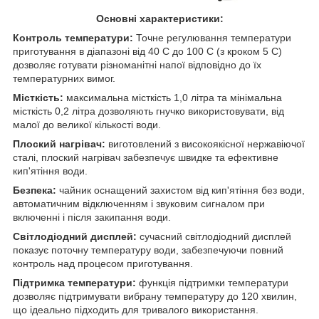
Основні характеристики:
Контроль температури:
Точне регулювання температури
приготування в діапазоні від 40 C до 100 C (з кроком 5 C)
дозволяє готувати різноманітні напої відповідно до їх
температурних вимог.
Місткість:
максимальна місткість 1,0 літра та мінімальна
місткість 0,2 літра дозволяють гнучко використовувати, від
малої до великої кількості води.
Плоский нагрівач:
виготовлений з високоякісної нержавіючої
сталі, плоский нагрівач забезпечує швидке та ефективне
кип'ятіння води.
Безпека:
чайник оснащений захистом від кип'ятіння без води,
автоматичним відключенням і звуковим сигналом при
включенні і після закипання води.
Світлодіодний дисплей:
сучасний світлодіодний дисплей
показує поточну температуру води, забезпечуючи повний
контроль над процесом приготування.
Підтримка температури:
функція підтримки температури
дозволяє підтримувати вибрану температуру до 120 хвилин,
що ідеально підходить для тривалого використання.