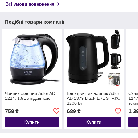
Всі умови повернення
Подібні товари компанії
Чайник скляний Adler AD
Електричний чайник Adler
Скля
1224, 1.5L з підсвіткою
AD 1379 black 1,7L STRIX,
1247
2200 Вт
тем
759
689
1 3
₴
₴
Купити
Купити