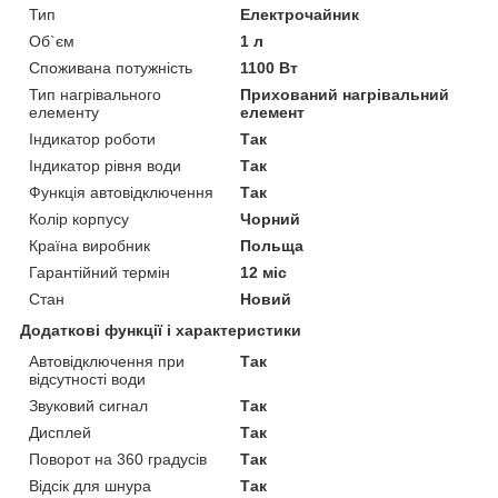
Тип
Електрочайник
Об`єм
1 л
Споживана потужність
1100 Вт
Тип нагрівального
Прихований нагрівальний
елементу
елемент
Індикатор роботи
Так
Індикатор рівня води
Так
Функція автовідключення
Так
Колір корпусу
Чорний
Країна виробник
Польща
Гарантійний термін
12 міс
Стан
Новий
Додаткові функції і характеристики
Автовідключення при
Так
відсутності води
Звуковий сигнал
Так
Дисплей
Так
Поворот на 360 градусів
Так
Відсік для шнура
Так