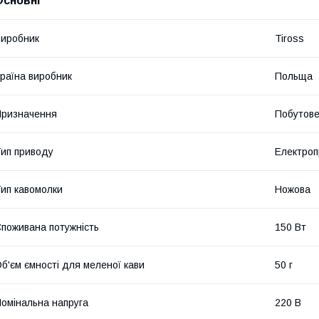
Основні
иробник
Tiross
раїна виробник
Польща
ризначення
Побутов
ип приводу
Електро
ип кавомолки
Ножова
поживана потужність
150 Вт
б'єм ємності для меленої кави
50 г
омінальна напруга
220 В