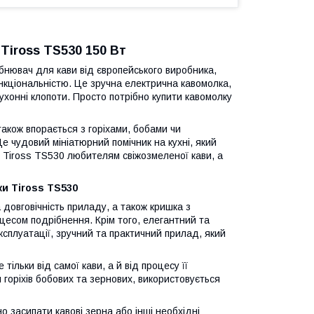
Tiross TS530 150 Вт
бнювач для кави від європейського виробника,
кціональністю. Це зручна електрична кавомолка,
ухонні клопоти. Просто потрібно купити кавомолку
також впорається з горіхами, бобами чи
Це чудовий мініатюрний помічник на кухні, який
 Tiross TS530 любителям свіжозмеленої кави, а
и Tiross TS530
довговічність приладу, а також кришка з
есом подрібнення. Крім того, елегантний та
сплуатації, зручний та практичний прилад, який
льки від самої кави, а й від процесу її
 горіхів бобових та зернових, використовується
о засипати кавові зерна або інші необхідні