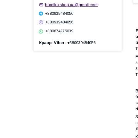
barnika.shop.ua@gmail.com
+380939484056
+380939484056
+380674275039
я
я
Краще Viber
+380939484056
т
Е
з
з
т
В
б
с
н
З
п
д
К