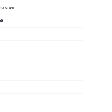
ча сталь
ий