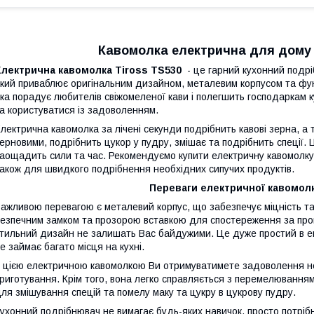
Кавомолка електрична для дому 
Електрична кавомолка Tiross TS530
- це гарний кухонний подрі
кий приваблює оригінальним дизайном, металевим корпусом та фун
ка порадує любителів свіжомеленої кави і полегшить господаркам к
а користуватися із задоволенням.
лектрична кавомолка за лічені секунди подрібнить кавові зерна, а 
ерновими, подрібнить цукор у пудру, змішає та подрібнить спеції. 
аощадить сили та час. Рекомендуємо купити електричну кавомолку
акож для швидкого подрібнення необхідних сипучих продуктів.
Переваги електричної кавомолк
ажливою перевагою є металевий корпус, що забезпечує міцність та 
езпечним замком та прозорою вставкою для спостереження за проц
тильний дизайн не залишать Вас байдужими. Це дуже простий в ек
е займає багато місця на кухні.
 цією електричною кавомолкою Ви отримуватимете задоволення не ті
риготування. Крім того, вона легко справляється з перемелюванням
ля змішування спецій та помелу маку та цукру в цукрову пудру.
ухонний подрібнювач не вимагає будь-яких навичок, просто потрібн