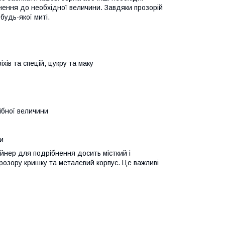
бнення до необхідної величини. Завдяки прозорій
будь-якої миті.
хів та спецій, цукру та маку
ібної величини
и
ейнер для подрібнення досить місткий і
прозору кришку та металевий корпус. Це важливі