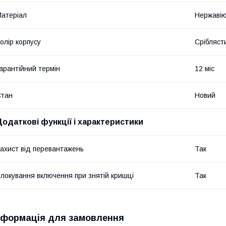
атеріал
Нержавію
олір корпусу
Срібляст
арантійний термін
12 міс
Стан
Новий
Додаткові функції і характеристики
ахист від перевантажень
Так
локування включення при знятій кришці
Так
нформація для замовлення