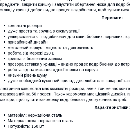
нгредієнти, закрити кришку і запустити обертання ножа для подрі
ставці у кришці добре видно процес подрібнення, щоб зупинитися 
Переваги:
компактні розміри
дуже проста та зручна в експлуатації
універсальність - подрібнювач для кави, бобових, зернових, горі
привабливий дизайн
металевий корпус - міцність та довговічність
робота від мережі 220 В
кришка із безпечним замком
прозора вставка у кришці – видно процес подрібнення до потр
робота від натискання однієї кнопки на корпусі
низький рівень шуму
дуже необхідний кухонний прилад для любителів заварної кав
лектрична кавомолка має компактні розміри, але в той же час конт
озрахований на 50 г зерен. Також кавомолка має цікавий дизайн, 
актори, щоб купити кавомолку подрібнювач для кухонних потреб.
Характеристики:
Матеріал: нержавіюча сталь
Матеріал ножа: нержавіюча сталь
Потужність: 150 Вт