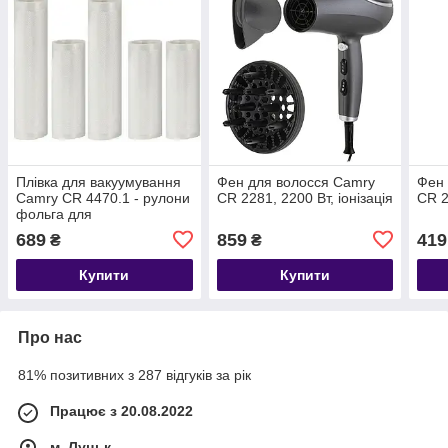
Плівка для вакуумування
Фен для волосся Camry
Фен 
Camry CR 4470.1 - рулони
CR 2281, 2200 Вт, іонізація
CR 
фольга для
вакуумуватора
689
859
419
₴
₴
Купити
Купити
Про нас
81% позитивних з 287 відгуків за рік
Працює з 20.08.2022
м. Луцьк