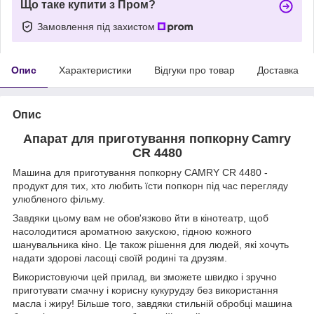
Що таке купити з Пром?
Замовлення під захистом
Опис
Характеристики
Відгуки про товар
Доставка
Опис
Апарат для приготування попкорну
Camry
CR 4480
Машина для приготування попкорну CAMRY CR 4480 -
продукт для тих, хто любить їсти попкорн під час перегляду
улюбленого фільму.
Завдяки цьому вам не обов'язково йти в кінотеатр, щоб
насолодитися ароматною закускою, гідною кожного
шанувальника кіно. Це також рішення для людей, які хочуть
надати здорові ласощі своїй родині та друзям.
Використовуючи цей прилад, ви зможете швидко і зручно
приготувати смачну і корисну кукурудзу без використання
масла і жиру! Більше того, завдяки стильній обробці машина