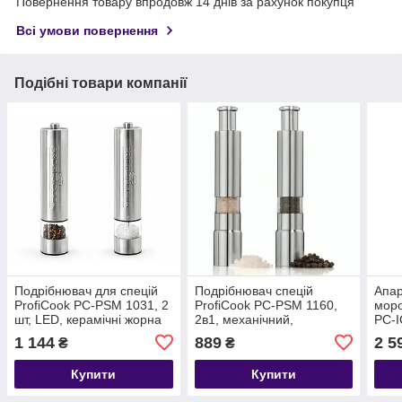
Повернення товару впродовж 14 днів за рахунок покупця
Всі умови повернення
Подібні товари компанії
Подрібнювач для спецій
Подрібнювач спецій
Апар
ProfiCook PC-PSM 1031, 2
ProfiCook PC-PSM 1160,
моро
шт, LED, керамічні жорна
2в1, механічний,
PC-
нержавіюча сталь
напі
1 144
889
2 5
₴
₴
мл, 
Купити
Купити