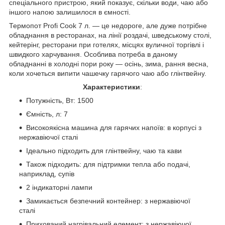
спеціального пристрою, який показує, скільки води, чаю або
іншого напою залишилося в ємності.
Термопот Profi Cook 7 л. ― це недороге, але дуже потрібне
обладнання в ресторанах, на лінії роздачі, шведському столі,
кейтерінг, ресторани при готелях, місцях вуличної торгівлі і
швидкого харчування. Особлива потреба в даному
обладнанні в холодні пори року ― осінь, зима, рання весна,
коли хочеться випити чашечку гарячого чаю або глінтвейну.
Характеристики
:
Потужність, Вт: 1500
Ємність, л: 7
Високоякісна машина для гарячих напоїв: в корпусі з
нержавіючої сталі
Ідеально підходить для глінтвейну, чаю та кави
Також підходить: для підтримки тепла або подачі,
наприклад, супів
2 індикаторні лампи
Замикається безпечний контейнер: з нержавіючої
сталі
Прихований нагрівальний елемент: з нержавіючої