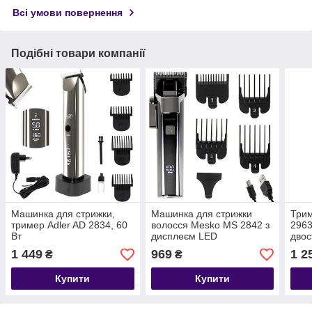
Всі умови повернення
Подібні товари компанії
Машинка для стрижки,
Машинка для стрижки
Трим
тример Adler AD 2834, 60
волосся Mesko MS 2842 з
2963
Вт
дисплеєм LED
двос
швид
1 449
969
1 2
₴
₴
Купити
Купити