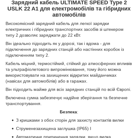
Зарядний кабель ULTIMATE SPEED Type 2
USLK 22 A1 для електромобілів та гібридних
автомобілів
Високоякісний зарядний кабель для легкої зарядки
електричних і гібридних транспортних засобів зі штекером
типу 2 дозволяє заряджати до 22 кВт.
Він ідеально підходить як у дорозі, так і вдома - для
підключення до зарядних станцій або настінних коробок із
підключенням типу 2.
Кабель міцний, термостійкий, стійкий до атмосферних впливів
та ультрафіолетового випромінювання, тому його можна
використовувати на захищених відкритих майданчиках
(навісах для автомобілів) або в гаражах.
Він підходить майже для всіх зарядних станцій по всій Європі.
Включена сумка забезпечує надійне зберігання та безпечне
транспортування.
Безпека
:
З кришками з обох сторін для захисту контактів вилки
Струменезахищена заглушка (IP65) I
Автоматичне припинення зарядки, якщо вилка