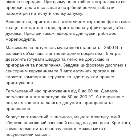
ніжною всередині. При цьому не потрібно контролювати всі
процеси, достатньо задати потрібний режим, вибрати
параметри і натиснути кнопку запуску.
Виявляється, приготована таким чином картопля фрі на смак
краще, ніж картопля фрі, приготовлена ​​у фритюрниці або з
духовки. Пристрій також підходить для курки, риби або
морепродуктів.
Максимальна потужність мультипечі становить - 2500 Вт і
великий об'єм чаші з антипригарним покриттям - 5 літрів,
дозволить готувати швидко та легко не допускаючи
пригорання та прилипання. Завдяки цифровому дисплею з
сенсорним керуванням та 9 автоматичних програм ви
зможете комфортно керувати та відстежувати процес
приготування.
Регульований час приготування від 0 до 60 хв. Діапазон
регулювання температури від 80 до 200 °C. Антипригарне
покриття кошика та чаші не допустить пригорання та
прилипання.
Корпус виготовлений із щільного, міцного пластику, який
збереже початковий зовнішній вигляд на довгі роки. Крім того,
знімні елементи та основну ємність можна мити в
посудомийній машині.