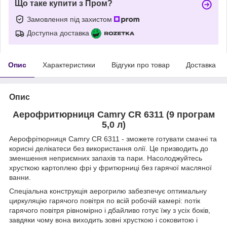
Що таке купити з Пром?
Замовлення під захистом
Доступна доставка
Опис
Характеристики
Відгуки про товар
Доставка
Опис
Аерофритюрниця Camry CR 6311 (9 програм
5,0 л)
Аерофрітюрниця Camry CR 6311 - зможете готувати смачні та
корисні делікатеси без використання олії. Це призводить до
зменшення неприємних запахів та пари. Насолоджуйтесь
хрусткою картоплею фрі у фритюрниці без гарячої масляної
ванни.
Спеціальна конструкція аерогрилю забезпечує оптимальну
циркуляцію гарячого повітря по всій робочій камері: потік
гарячого повітря рівномірно і дбайливо готує їжу з усіх боків,
завдяки чому вона виходить зовні хрусткою і соковитою і