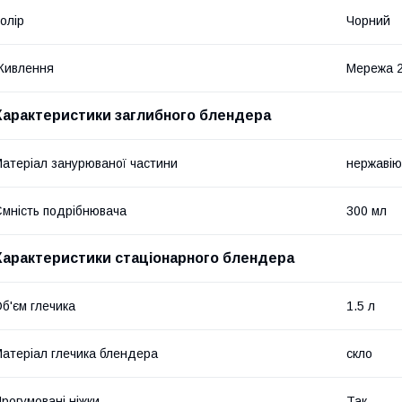
олір
Чорний
Живлення
Мережа 
Характеристики заглибного блендера
атеріал занурюваної частини
нержавію
мність подрібнювача
300 мл
Характеристики стаціонарного блендера
б'єм глечика
1.5 л
атеріал глечика блендера
скло
рогумовані ніжки
Так