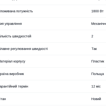
поживана потужність
1800 Вт
ип управління
Механічн
ількість швидкостей
2
лавне регулювання швидкості
Так
атеріал корпусу
Пластик
раїна виробник
Польща
арантійний термін
12 міс
Стан
Новий