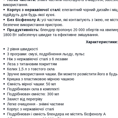
використання.
Корпус з нержавіючої сталі:
елегантний чорний дизайн і міц
підійдуть для будь-якої кухні.
Без бісфенолу А:
усі частини, які контактують з їжею, не мі
безпечне використання пристрою.
Продуктивність:
блендер пропонує 20 000 обертів на хвилин
1800 Вт забезпечує швидке та ефективне змішування.
Характеристики:
2 рівня швидкості
3 програми: смузі, подрібнення льоду, пульс
Ніж з нержавіючої сталі з 6 лезами
Леза з титановим покриттям
Келих 1,5 л з товстого скла
Зручне використання чашки. Ви можете розмістити його в будь-
Кришка з пластиковою мірною чашкою
Ємність мірної чашки: 50 мл
Подрібнювач скла в комплекті
Подрібнювач ємністю: 300 мл
Захист від перегріву
Легке очищення - знімні частини
Корпус з нержавіючої сталі
Подрібнювач і ємність блендера не містять бісфенолу А