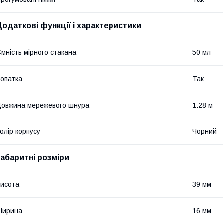
Додаткові функції і характеристики
мність мірного стакана
50 мл
опатка
Так
овжина мережевого шнура
1.28 м
олір корпусу
Чорний
Габаритні розміри
исота
39 мм
Ширина
16 мм