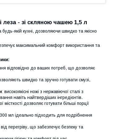
 леза -
зі скляною чашею
1,5 л
 будь-якій кухні, дозволяючи швидко та якісно
безпечує максимальний комфорт використання та
ики:
ння відповідно до ваших потреб, що дозволяє
дозволяють швидко та зручно готувати смузі,
и
: високоякісні ножі з нержавіючої сталі з
вання навіть найтвердіших інгредієнтів.
ї місткості дозволяє готувати більші порції
 300 мл ідеально підходить для подрібнення
ід перегріву, що забезпечує безпеку та
уючи гігієну та комфорт під час