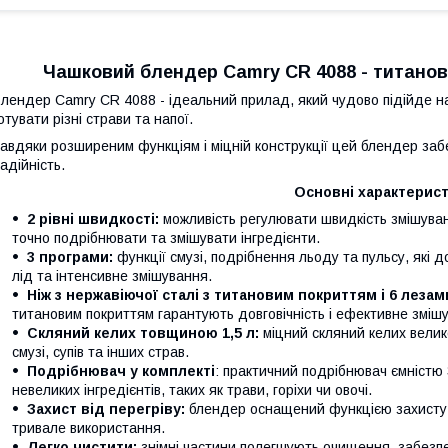
Чашковий блендер Camry CR 4088 - титанові
лендер Camry CR 4088 - ідеальний прилад, який чудово підійде на
отувати різні страви та напої.
авдяки розширеним функціям і міцній конструкції цей блендер за
адійність.
Основні характерист
2 рівні швидкості:
можливість регулювати швидкість змішува
точно подрібнювати та змішувати інгредієнти.
3 програми:
функції смузі, подрібнення льоду та пульсу, які 
лід та інтенсивне змішування.
Ніж з нержавіючої сталі з титановим покриттям і 6 лезам
титановим покриттям гарантують довговічність і ефективне змішу
Скляний келих товщиною 1,5 л:
міцний скляний келих велико
смузі, супів та інших страв.
Подрібнювач у комплекті
: практичний подрібнювач ємністю
невеликих інгредієнтів, таких як трави, горіхи чи овочі.
Захист від перегріву:
блендер оснащений функцією захисту в
тривале використання.
Легко чистити:
знімні частини полегшують очищення, забезпеч