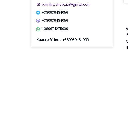
barnika.shop.ua@gmail.com
+380939484056
+380939484056
Б
+380674275039
г
Краще Viber
+380939484056
З
н