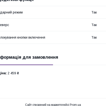
дарний режим
Так
еверс
Так
локування кнопки включення
Так
нформація для замовлення
іна:
2 459 ₴
Сайт створений на маркетплейсі
Prom.ua