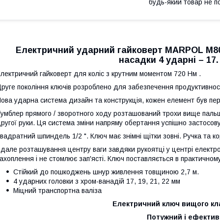
будь-який товар не п
Електричний ударний гайковерт MARPOL M804
насадки 4 ударні – 17. 
лектричний гайковерт для коліс з крутним моментом 720 Нм .
руге покоління ключів розроблено для забезпечення продуктивност
ова ударна система дизайн та конструкція, кожен елемент був пе
умблер прямого / зворотного ходу розташований трохи вище паль
ругої руки. Ця система зміни напряму обертання успішно застосов
вадратний шпиндель 1/2 ". Ключ має знімні щітки зовні. Ручка та кор
дале розташування центру ваги завдяки рукоятці у центрі електр
ахоплення і не стомлює зап'ясті. Ключ поставляється в практичному
Стійкий до пошкоджень шнур живлення товщиною 2,7 м.
4 ударних головки з хром-ванадій 17, 19, 21, 22 мм
Міцний транспортна валіза
Електричний ключ вищого к
Потужний і ефекти