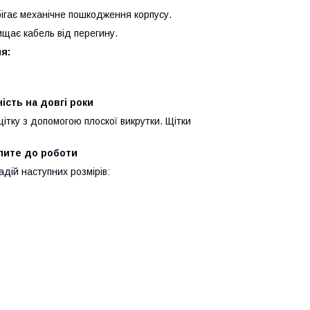
бігає механічне пошкодження корпусу.
щає кабель від перегину.
я:
ість на довгі роки
ітку з допомогою плоскої викрутки. Щітки
упите до роботи
дій наступних розмірів: