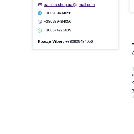
barnika.shop.ua@gmail.com
+380939484056
+380939484056
+380674275039
Краще Viber
+380939484056
Е
Д
Н
Т
д
К
В
з