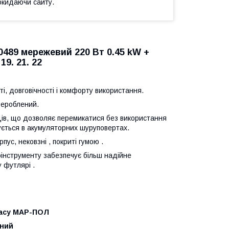
окидаючи сайту.
89 мережевий 220 Вт 0.45 kW +
19. 21. 22
і, довговічності і комфорту використання.
рероблений.
ців, що дозволяє перемикатися без використання
ується в акумуляторних шуруповертах.
пус, нековзні , покриті гумою .
оінструменту забезпечує більш надійне
 футлярі .
ласу МАР-ПОЛ
вний