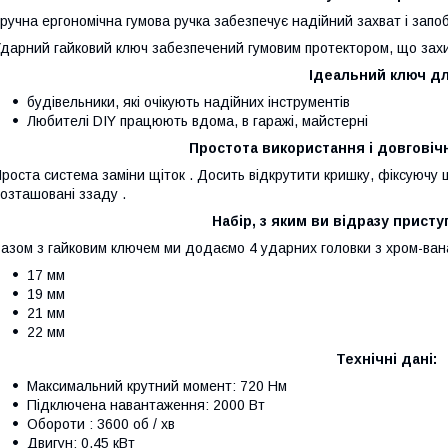
ручна ергономічна гумова ручка забезпечує надійний захват і запо
дарний гайковий ключ забезпечений гумовим протектором, що захи
Ідеальний ключ дл
будівельники, які очікують надійних інструментів
Любителі DIY працюють вдома, в гаражі, майстерні
Простота використання і довговічн
роста система заміни щіток . Досить відкрутити кришку, фіксуючу щ
озташовані ззаду .
Набір, з яким ви відразу прист
азом з гайковим ключем ми додаємо 4 ударних головки з хром-вана
17 мм
19 мм
21 мм
22 мм
Технічні дані:
Максимальний крутний момент: 720 Нм
Підключена навантаження: 2000 Вт
Обороти : 3600 об / хв
Двигун: 0,45 кВт