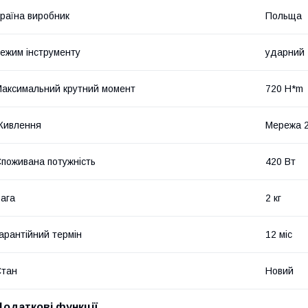
раїна виробник
Польща
ежим інструменту
ударний
аксимальний крутний момент
720 H*m
Живлення
Мережа 
поживана потужність
420 Вт
ага
2 кг
арантійний термін
12 міс
Стан
Новий
Додаткові функції