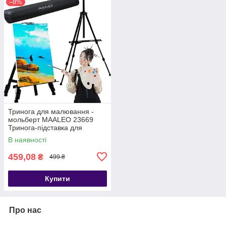
–8%
Тринога для малювання -
мольберт MAALEO 23669
Тринога-підставка для
картини
В наявності
459,08
₴
499 ₴
Купити
Про нас