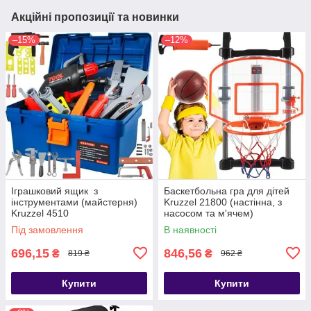
Акційні пропозиції та новинки
–15%
–12%
Іграшковий ящик з
Баскетбольна гра для дітей
інструментами (майстерня)
Kruzzel 21800 (настінна,​​​​​ з
Kruzzel 4510
насосом та м'ячем)
Під замовлення
В наявності
696,15
846,56
₴
₴
819 ₴
962 ₴
Купити
Купити