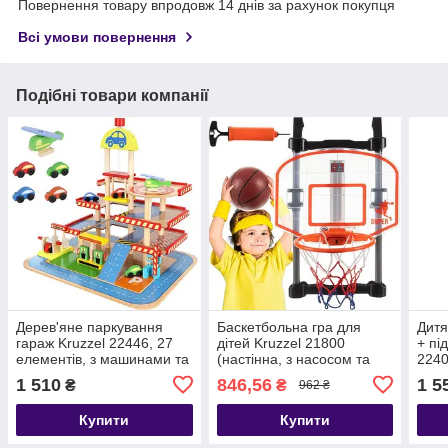
Повернення товару впродовж 14 днів за рахунок покупця
Всі умови повернення
Подібні товари компанії
Дерев'яне паркування
Баскетбольна гра для
Дитя
гараж Kruzzel 22446, 27
дітей Kruzzel 21800
+ пі
елементів, з машинами та
(настінна,​​​​​ з насосом та
224
вертольотом
м'ячем)
1 510
846,56
1 5
₴
₴
962 ₴
Купити
Купити