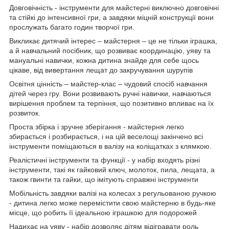
Довговічність - інструменти для майстерні виключно довговічні
та стійкі до інтенсивної гри, а завдяки міцній конструкції вони
прослужать багато годин творчої гри.
Викликає дитячий інтерес – майстерня – це не тільки іграшка,
а й навчальний посібник, що розвиває координацію, уяву та
мануальні навички, кожна дитина знайде для себе щось
цікаве, від вивертання лещат до закручування шурупів
Освітня цінність – майстер-клас – чудовий спосіб навчання
дітей через гру. Вони розвивають ручні навички, навчаються
вирішення проблем та терпіння, що позитивно впливає на їх
розвиток.
Проста збірка і зручне зберігання - майстерня легко
збирається і розбирається, і на цій веселощі закінчено всі
інструменти поміщаються в валізу на коліщатках з клямкою.
Реалістичні інструменти та функції - у набір входять різні
інструменти, такі як гайковий ключ, молоток, пила, лещата, а
також гвинти та гайки, що імітують справжні інструменти
Мобільність завдяки валізі на колесах з регульованою ручкою
- дитина легко може перемістити свою майстерню в будь-яке
місце, що робить її ідеальною іграшкою для подорожей
Надихає на уяву - набір дозволяє дітям відігравати роль