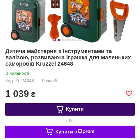
Дитяча майстерня з інструментами та
валізою, розвиваюча іграшка для маленьких
саморобів Kruzzel 24648
В наявності
Код: Zol24648
Роздріб
1 039
₴
Купити
або
Купити з