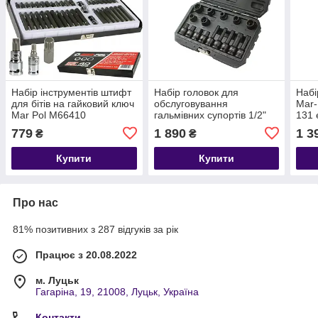
Набір інструментів штифт
Набір головок для
Набі
для бітів на гайковий ключ
обслуговування
Mar-
Mar Pol M66410
гальмівних супортів 1/2"
131 
16 шт Mar-Pol M58279
779
1 890
1 3
₴
₴
Купити
Купити
Про нас
81% позитивних з 287 відгуків за рік
Працює з 20.08.2022
м. Луцьк
Гагаріна, 19, 21008, Луцьк, Україна
Контакти