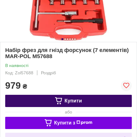
Набір фрез для гнізд форсунок (7 елементів)
MAR-POL M57688
В наявності
Код: Zol57688
Роздріб
979
₴
Купити
або
Купити з