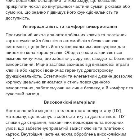
кейс додатково оснащений гачком ззаду, що дозволяє
прикріпити чохол до внутрішньої частини сумки, рюкзака або
сумочки, що значно підвищує його функціональність та
доступність.
Універсальність та комфорт використання
Протиугінний чохол для автомобільних ключів та платіжних
карток сумісний з більшістю автомобілів з безключовою
системою, що робить його універсальним аксесуаром для
широкого кола користувачів. Обидва чохли закриваються
якісною липучкою, що забезпечує зручне, швидке та безпечне
використання. Міцна застібка захищає від випадкової втрати
ключів або карток і водночас гарантує довгострокову
функціональність. Естетичний та елегантний дизайн дозволяє
корпусу ідеально вписатися у стиль повсякденного
використання, забезпечуючи не лише безпеку, а й комфорт та
сучасний вигляд.
Високоякісні матеріали
Виготовлений з міцного та елегантного поліуретану (ПУ),
матеріалу, що поєднує в собі естетику та довговічність. ПУ
стійкий до стирання, механічних пошкоджень та погодних
умов, що забезпечує тривалий захист ключів та платіжних
карток. Внутрішня частина чохла оброблена високоякісним