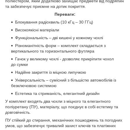
поліестером, який додатково захищає предмети від подряпин
та забезпечує приємне на дотик покриття.
Переваги:
Блокування радіохвиль (10 кГц – 30 ГГц)
Високоякісні матеріали
Функціональність – дві кишені у кожному чохлі
Різноманітність форм – комплект складається з
вертикального та горизонтального футляра
Гачок у великому чохлі - дозволяє прикріпити чохол
до сумки
Надійне закриття із міцною липучкою
Універсальність – сумісний з більшістю автомобілів із
безключовою системою
Естетика та стриманість, елегантний дизайн
У комплект входять два чохли з міцного та елегантного
поліуретану (ПУ), матеріалу, що поєднує в собі естетику та
довговічність.
ПУ стійкий до стирання, механічних пошкоджень та погодних
умов, що забезпечує тривалий захист ключів та платіжних