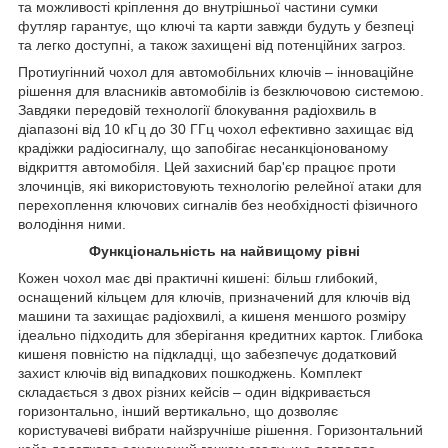
та можливості кріплення до внутрішньої частини сумки
футляр гарантує, що ключі та карти завжди будуть у безпеці
та легко доступні, а також захищені від потенційних загроз.
Протиугінний чохол для автомобільних ключів – інноваційне
рішення для власників автомобілів із безключовою системою.
Завдяки передовій технології блокування радіохвиль в
діапазоні від 10 кГц до 30 ГГц чохол ефективно захищає від
крадіжки радіосигналу, що запобігає несанкціонованому
відкриття автомобіля. Цей захисний бар'єр працює проти
злочинців, які використовують технологію релейної атаки для
перехоплення ключових сигналів без необхідності фізичного
володіння ними.
Функціональність на найвищому рівні
Кожен чохол має дві практичні кишені: більш глибокий,
оснащений кільцем для ключів, призначений для ключів від
машини та захищає радіохвилі, а кишеня меншого розміру
ідеально підходить для зберігання кредитних карток. Глибока
кишеня повністю на підкладці, що забезпечує додатковий
захист ключів від випадкових пошкоджень. Комплект
складається з двох різних кейсів – один відкривається
горизонтально, інший вертикально, що дозволяє
користувачеві вибрати найзручніше рішення. Горизонтальний