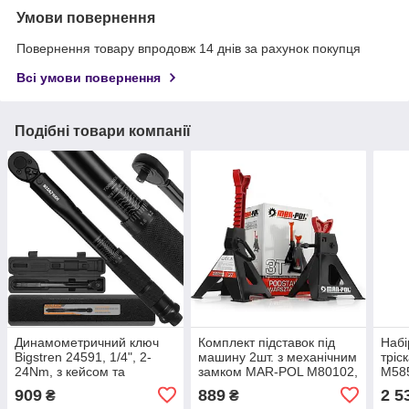
Умови повернення
Повернення товару впродовж 14 днів за рахунок покупця
Всі умови повернення
Подібні товари компанії
Динамометричний ключ
Комплект підставок під
Набі
Bigstren 24591, 1/4", 2-
машину 2шт. з механічним
тріс
24Nm, з кейсом та
замком MAR-POL M80102,
M585
сертифікатом
вантажопідйомність 3
довг
909
889
2 5
₴
₴
калібрування
тонни
голо