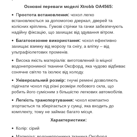
Основні переваги моделі Xtrobb OA4565:
П
ростота встановлення:
чохол легко
встановлюється за допомогою дзеркал, дверей та
колісних кріплень. Гумові стрічки та гачки забезпечують
надійну фіксацію, що захищає від здування вітром.
Багатосезонне використання:
чохол ефективно
захищає взимку від морозу та снігу, а влітку – від
ультрафіолетових променів.
Висока якість матеріалів: виготовлений із міцної
водонепроникної тканини Оксфорд, яка чудово відбиває
сонячне світло та ізолює від холоду.
Універсальний розмір:
гнучкі ремені дозволяють
підігнати чохол під різні розміри лобового скла, що
робить його сумісним з більшістю легкових автомобілів.
Легкість транспортування:
чохол компактно
згортається та зберігається у сумці, яка входить до
комплекту, тому не займає багато місця.
Характеристики:
Колір: сірий
Матеріал: водонепроникна тканина Оксфорд,