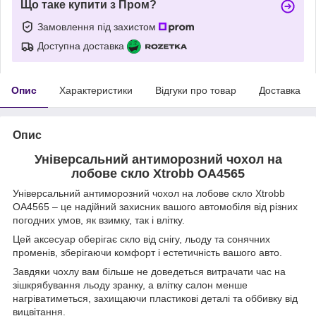
Що таке купити з Пром?
Замовлення під захистом
Доступна доставка
Опис
Характеристики
Відгуки про товар
Доставка
Опис
Універсальний антиморозний чохол на
лобове скло Xtrobb OA4565
Універсальний антиморозний чохол на лобове скло Xtrobb
OA4565 – це надійний захисник вашого автомобіля від різних
погодних умов, як взимку, так і влітку.
Цей аксесуар оберігає скло від снігу, льоду та сонячних
променів, зберігаючи комфорт і естетичність вашого авто.
Завдяки чохлу вам більше не доведеться витрачати час на
зішкрябування льоду зранку, а влітку салон менше
нагріватиметься, захищаючи пластикові деталі та оббивку від
вицвітання.