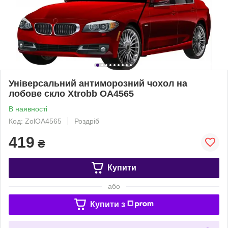
Універсальний антиморозний чохол на
лобове скло Xtrobb OA4565
В наявності
Код: ZolOA4565
Роздріб
419
₴
Купити
або
Купити з