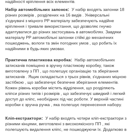
надійності кріплення всіх елементів.
Набір автомобільних запонок:
У набір входять запонки 18
різних розмірів , розділених на 16 видів . Універсальні
з'єднувачі з міцного PP матеріалу забезпечують надійне
кріплення і тривале використання, що дозволяє гнучко
адаптуватися до різних застосувань в автомобілях. Завдяки
матеріалу PP автомобільні запонки стійкі до механічних
пошкоджень, вологи та змін погодних умов , що робить їх
надійними в будь-яких умовах.
Практична пластикова коробка:
Набір автомобільних
затискачів поміщено в зручну пластикову коробку, також
виготовлену з ПП , що полегшує організацію та зберігання
затискачів . Ящик складається з трьох рівнів, з'єднаних міцною
застібкою , що забезпечує безпечне зберігання елементів.
Кожен рівень коробки містить відділення, що розділяють
кліпси різних типів і розмірів , що забезпечує швидкий і легкий
доступ до кліпс, необхідних під час роботи. У верхній частині
коробки є зручна ручка , яка полегшує перенесення набору.
Кліп-екстрактори:
У набір входять чотири кліп-екстрактори з
різними кінцями, виготовлені з високоякісного ПП , які
полегшують видалення кліпс, не пошкоджуючи їх. Додатково в