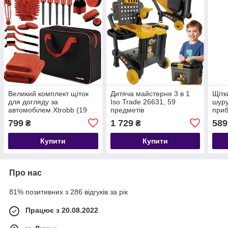
Великий комплект щіток
Дитяча майстерня 3 в 1
Щітк
для догляду за
Iso Trade 26631, 59
шуру
автомобілем Xtrobb (19
предметів
при
речей, 28,5х24х8,5 см)
авто
799
1 729
589
₴
₴
елем
Купити
Купити
Про нас
81% позитивних з 286 відгуків за рік
Працює з 20.08.2022