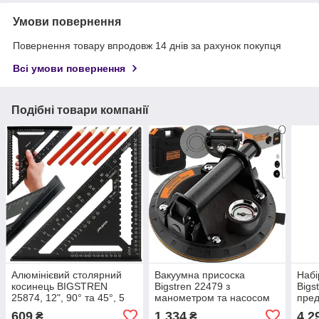
Умови повернення
Повернення товару впродовж 14 днів за рахунок покупця
Всі умови повернення
Подібні товари компанії
Алюмінієвий столярний
Вакуумна присоска
Набі
косинець BIGSTREN
Bigstren 22479 з
Bigs
25874, 12", 90° та 45°, 5
манометром та насосом
пред
олівців
вантажопідйомність 200 кг
кейс
609
1 334
4 2
₴
₴