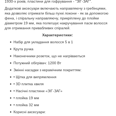
1930-х років, пластини для гофрування - "ЗІГ-ЗАГ".
Додаткові аксесуари включають направляючу з гребінцями,
яка дозволяє отримати більш пухкі локони - як за допомогою
фена, і спіральну направляючу, прикріплену до плойки
діаметром 19 мм, яка полегшує накручування пасм волосся
для отримання привабливих спіралей.
Характеристики:
Набір для укладання волосся 5 в 1
Крута ручка
Наконечники розеток, що не нагріваються
Потужний обігрівач: 1200 Вт
Змінні насадки з керамічним покриттям:
• Щітка для випрямлення
• 3D плитка хвиля
• Насічні пластини «ЗІГ-ЗАГ»
• плойка 19 мм
• плойка 32 мм
Корисні аксесуари: