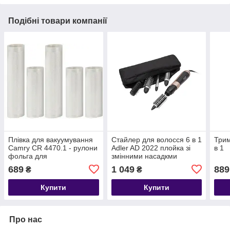
Подібні товари компанії
Плівка для вакуумування
Стайлер для волосся 6 в 1
Трим
Camry CR 4470.1 - рулони
Adler AD 2022 плойка зі
в 1
фольга для
змінними насадкми
вакуумуватора
1200Вт
689
1 049
889
₴
₴
Купити
Купити
Про нас