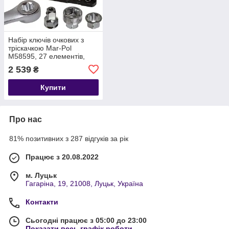
Набір ключів очкових з
тріскачкою Mar-Pol
M58595, 27 елементів,
довгі ламані, Torx +
2 539
₴
головки 8-22 мм +
адаптери
Купити
Про нас
81% позитивних з 287 відгуків за рік
Працює з 20.08.2022
м. Луцьк
Гагаріна, 19, 21008, Луцьк, Україна
Контакти
Сьогодні працює з 05:00 до 23:00
Показати весь графік роботи