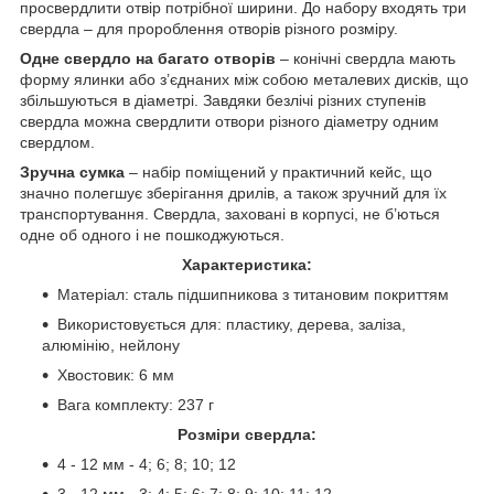
просвердлити отвір потрібної ширини. До набору входять три
свердла – для пророблення отворів різного розміру.
Одне свердло на багато отворів
– конічні свердла мають
форму ялинки або з’єднаних між собою металевих дисків, що
збільшуються в діаметрі. Завдяки безлічі різних ступенів
свердла можна свердлити отвори різного діаметру одним
свердлом.
Зручна сумка
– набір поміщений у практичний кейс, що
значно полегшує зберігання дрилів, а також зручний для їх
транспортування. Свердла, заховані в корпусі, не б’ються
одне об одного і не пошкоджуються.
Характеристика:
Матеріал: сталь підшипникова з титановим покриттям
Використовується для: пластику, дерева, заліза,
алюмінію, нейлону
Хвостовик: 6 мм
Вага комплекту: 237 г
Розміри свердла:
4 - 12 мм - 4; 6; 8; 10; 12
3 - 12 мм - 3; 4; 5; 6; 7; 8; 9; 10; 11; 12