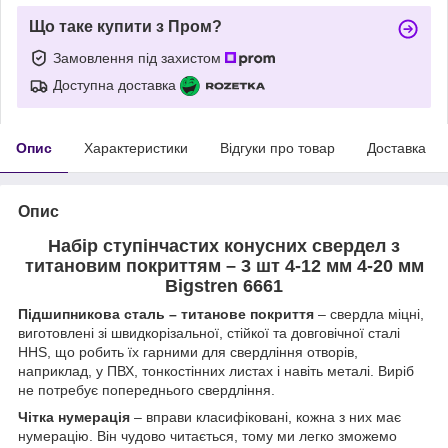
Що таке купити з Пром?
Замовлення під захистом
Доступна доставка
Опис
Характеристики
Відгуки про товар
Доставка
Опис
Набір ступінчастих конусних свердел з
титановим покриттям – 3 шт 4-12 мм 4-20 мм
Bigstren 6661
Підшипникова сталь – титанове покриття
– свердла міцні,
виготовлені зі швидкорізальної, стійкої та довговічної сталі
HHS, що робить їх гарними для свердління отворів,
наприклад, у ПВХ, тонкостінних листах і навіть металі. Виріб
не потребує попереднього свердління.
Чітка нумерація
– вправи класифіковані, кожна з них має
нумерацію. Він чудово читається, тому ми легко зможемо