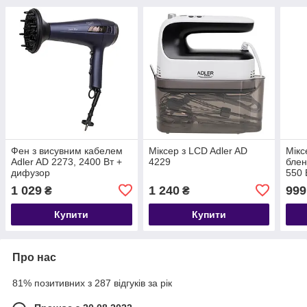
Фен з висувним кабелем
Міксер з LCD Adler AD
Мікс
Adler AD 2273, 2400 Вт +
4229
блен
дифузор
550 
1 029
1 240
999
₴
₴
Купити
Купити
Про нас
81% позитивних з 287 відгуків за рік