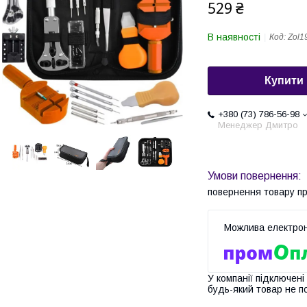
529 ₴
В наявності
Код:
Zol1
Купити
+380 (73) 786-56-98
Менеджер Дмитро
повернення товару п
У компанії підключені
будь-який товар не п