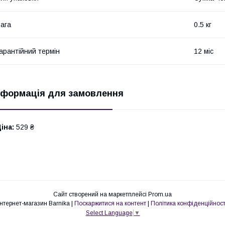
ага
0.5 кг
арантійний термін
12 міс
нформація для замовлення
іна:
529 ₴
Сайт створений на маркетплейсі
Prom.ua
Інтернет-магазин Barnika |
Поскаржитися на контент
|
Політика конфіденційност
Select Language
▼