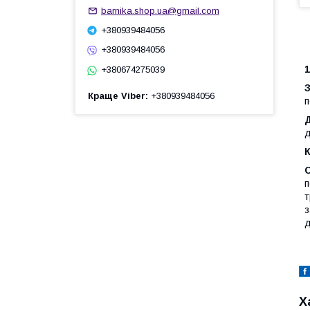
barnika.shop.ua@gmail.com
+380939484056
+380939484056
+380674275039
Краще Viber
+380939484056
п
д
К
п
т
з
д
Х