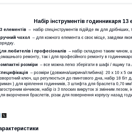
Набір інструментів годинникаря 13 е
13 елементів
– набір спецінструментів підійде як для дрібніших, т
Зручний чохол
– для кожного елемента є своє місце, завдяки яко
орядку.
Для любителів і професіоналів
– набір складено таким чином, щ
омашнього ремонту, так і для професійного ремонту в годинникарс
омпактні розміри
– все можна легко зберігати в шафі / ящику та 
Специфікація
– розміри (довжина/ширина/глибина): 20 х 10 х 5 см,
оворотний ключ, що регулюється до гвинтового дна, набір 18 біт 
римач ) для кріплення годинників, 3 штифта для браслета 0,70 мм/0
агостреним кінчиком, набір із 3 плоских викруток зі змінним лезом,
ля вкорочення браслетів, різак для повернення корпусу назад год
арактеристики