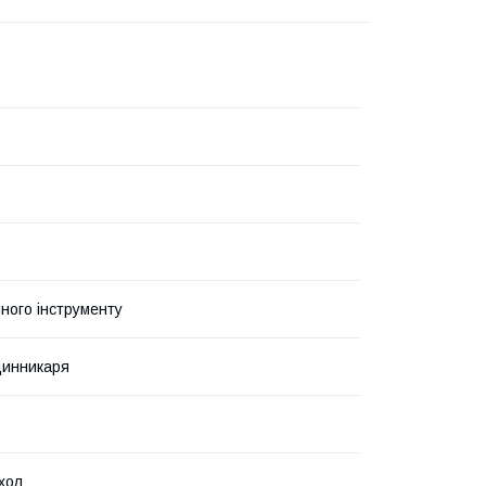
чного інструменту
динникаря
хол