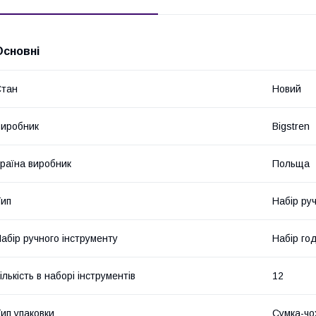
Основні
Стан
Новий
иробник
Bigstren
раїна виробник
Польща
ип
Набір ру
абір ручного інструменту
Набір го
ількість в наборі інструментів
12
ип упаковки
Сумка-чо