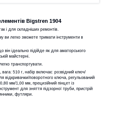
лементів Bigstren 1904
ак і для складніших ремонтів.
му ви легко зможете тримати інструменти в
о він ідеально підійде як для аматорського
ькій майстерні.
легко транспортувати.
 вага: 510 г, набір включає: розвідний ключ/
для відкривачки/поворотного ключа, регульований
,80 мм/1,00 мм, прецизійний пінцет із
 інструмент для зняття підзорної труби, пристрій
инники, футляри.