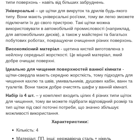
типи поверхонь - навіть від більших забруднень.
Універсальні
– це щітки для викруток та дрилів будь-якого
типу. Вони мають універсальні роз'єми, тому ви легко зможете
підключити їх до свого пристрою. Такі щітки можна
використовувати в автомобільній промисловості (наприклад,
для автомобільних дисків), а також у майстерні та багатьох
побутових роботах, покращуючи очищення різних поверхонь.
Високоякісний матеріал
- щетина кистей виготовлена ​​з
нейлону середньої жорсткості. Це міцний матеріал, який
добре очищає поверхні.
Ідеально для чищення поверхностей ванної кімнати
-
щітки-свердла мають середню жорсткість, тому підходять для
чищення кахлю та швів, умивальників, душових кабін, ванн та
туалетів. Вони також добре очистять шафи у ванній кімнаті.
Набір із 4 шт.
– у комплект входить цілих 4 різних типи щіток
для чищення, тому ви можете підібрати відповідний розмір та
тип щітки під свої поточні потреби, що значно збільшує
можливості використання.
Характеристики:
Кількість: 4
Матеріал: ПП, інші: нержавіюча сталь + нікель