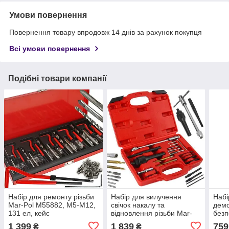
Умови повернення
Повернення товару впродовж 14 днів за рахунок покупця
Всі умови повернення
Подібні товари компанії
Набір для ремонту різьби
Набір для вилучення
Набі
Mar-Pol M55882, M5-M12,
свічок накалу та
дем
131 ел, кейс
відновлення різьби Mar-
безп
Pol M55885, кейс
M57
1 399
1 839
759
₴
₴