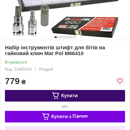
Набір інструментів штифт для бітів на
гайковий ключ Mar Pol M66410
В наявності
Код: Zol66410
Роздріб
779
₴
Купити
або
Купити з