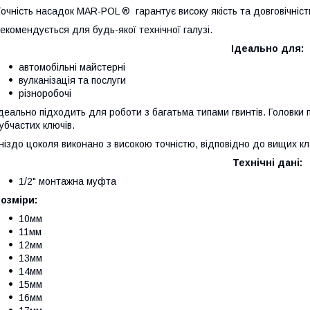
очність насадок MAR-POL ® ️ гарантує високу якість та довговічніст
екомендується для будь-якої технічної галузі.
Ідеально для:
автомобільні майстерні
вулканізація та послуги
різноробочі
деально підходить для роботи з багатьма типами гвинтів. Головки
убчастих ключів.
ніздо цоколя виконано з високою точністю, відповідно до вищих кл
Технічні дані:
1/2" монтажна муфта
озміри:
10мм
11мм
12мм
13мм
14мм
15мм
16мм