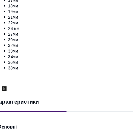
17мм
18мм
19мм
21мм
22мм
24 мм
27мм
30мм
32мм
33мм
34мм
36мм
38мм
арактеристики
Основні