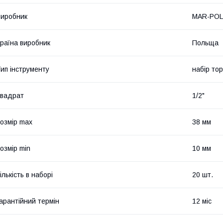
иробник
MAR-POL
раїна виробник
Польща
ип інструменту
набір то
вадрат
1/2"
озмір max
38 мм
озмір min
10 мм
ількість в наборі
20 шт.
арантійний термін
12 міс