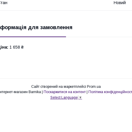
Стан
Новий
нформація для замовлення
іна:
1 658 ₴
Сайт створений на маркетплейсі
Prom.ua
Інтернет-магазин Barnika |
Поскаржитися на контент
|
Політика конфіденційност
Select Language
▼