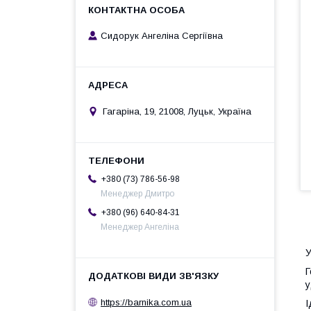
Сидорук Ангеліна Сергіївна
Гагаріна, 19, 21008, Луцьк, Україна
+380 (73) 786-56-98
Менеджер Дмитро
+380 (96) 640-84-31
Менеджер Ангеліна
У
Г
у
https://barnika.com.ua
І