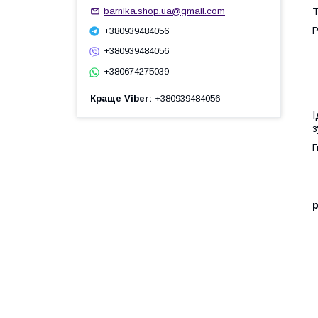
barnika.shop.ua@gmail.com
Т
Р
+380939484056
+380939484056
+380674275039
Краще Viber
+380939484056
І
з
Г
р