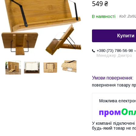
549 ₴
В наявності
Код:
Zol9
Купити
+380 (73) 786-56-98
Менеджер Дмитро
повернення товару п
У компанії підключені
будь-який товар не п