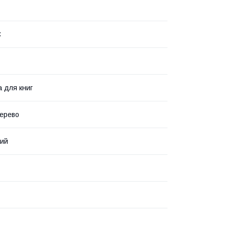
C
а для книг
ерево
вий