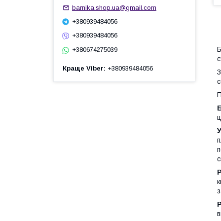
barnika.shop.ua@gmail.com
+380939484056
+380939484056
Б
+380674275039
с
Краще Viber
+380939484056
З
с
П
ц
п
п
с
к
з
в