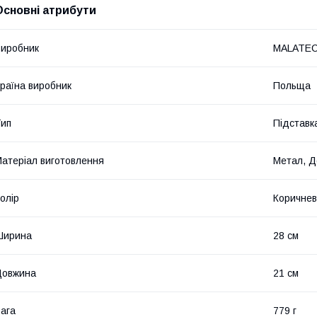
Основні атрибути
иробник
MALATE
раїна виробник
Польща
ип
Підставк
атеріал виготовлення
Метал, Д
олір
Коричне
Ширина
28 см
Довжина
21 см
ага
779 г