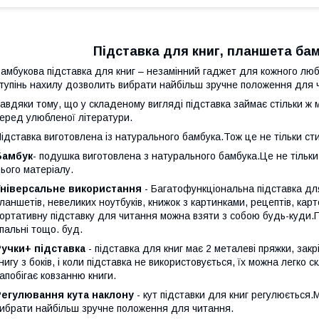
Підставка для книг, планшета бам
амбукова підставка для книг – незамінний гаджет для кожного лю
тупінь нахилу дозволить вибрати найбільш зручне положення для 
авдяки тому, що у складеному вигляді підставка займає стільки ж мі
еред улюбленої літератури.
ідставка виготовлена ​​із натурального бамбука.Тож це не тільки ст
Бамбук
- подушка виготовлена ​​з натурального бамбука.Це не тільк
ього матеріалу.
Універсальне використання
- Багатофункціональна підставка для
ланшетів, невеликих ноутбуків, книжок з картинками, рецептів, ка
ортативну підставку для читання можна взяти з собою будь-куди.П
пальні тощо. буд.
Ручки+ підставка
- підставка для книг має 2 металеві пряжки, зак
нигу з боків, і коли підставка не використовується, їх можна легко 
апобігає ковзанню книги.
Регулювання кута наклону
- кут підставки для книг регулюється
ибрати найбільш зручне положення для читання.