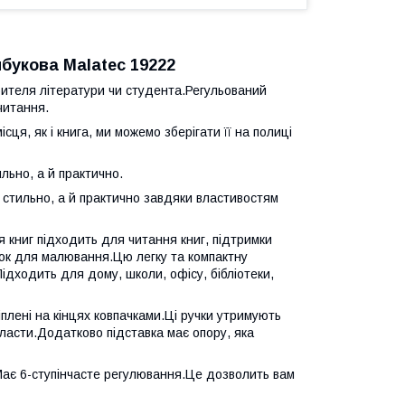
букова Malatec 19222
бителя літератури чи студента.Регульований
читання.
сця, як і книга, ми можемо зберігати її на полиці
ильно, а й практично.
и стильно, а й практично завдяки властивостям
 книг підходить для читання книг, підтримки
рток для малювання.Цю легку та компактну
ідходить для дому, школи, офісу, бібліотеки,
ріплені на кінцях ковпачками.Ці ручки утримують
скласти.Додатково підставка має опору, яка
.Має 6-ступінчасте регулювання.Це дозволить вам