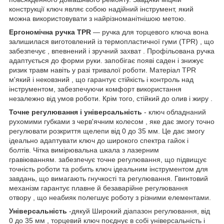
конструкції ключ являє собою надійний інструмент, який
можна використовувати з найрізноманітнішою метою.
Ергономічна ручка TPR
— ручка для торцевого ключа вона
залишилася виготовлений із термопластичної гуми (TPR) , що
забезпечує , впевнений і зручний захват . Профільована ручка
адаптується до форми руки. запобігає появі саден і знижує
ризик травм навіть у разі тривалої роботи. Матеріал TPR
м'який і нековзний , що гарантує стійкість і контроль над
інструментом, забезпечуючи комфорт використання
незалежно від умов роботи. Крім того, стійкий до олив і жиру .
Точне регулювання і універсальність
- ключ обладнаний
рухомими губками з черв'ячним колесом , яке дає змогу точно
регулювати розкриття щелепи від 0 до 35 мм. Це дає змогу
ідеально адаптувати ключ до широкого спектра гайок і
болтів. Чітка вимірювальна шкала з лазерним
гравіюванням. забезпечує точне регулювання, що підвищує
точність роботи та робить ключ ідеальним інструментом для
завдань, що вимагають гнучкості та регулювання. Гвинтовий
механізм гарантує плавне й безаварійне регулювання
отвору , що неабияк полегшує роботу з різними елементами.
Універсальність
-дякуй Широкий діапазон регулювання, від
0 до 35 мм , торцевий ключ поєднує в собі універсальність і