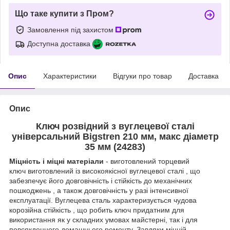
Що таке купити з Пром?
Замовлення під захистом
Доступна доставка
Опис
Характеристики
Відгуки про товар
Доставка
Опис
Ключ розвідний з вуглецевої сталі
універсальний Bigstren 210 мм, макс діаметр
35 мм (24283)
Міцність і міцні матеріали
- виготовлений торцевий
ключ виготовлений із високоякісної вуглецевої сталі , що
забезпечує його довговічність і стійкість до механічних
пошкоджень , а також довговічність у разі інтенсивної
експлуатації. Вуглецева сталь характеризується чудова
корозійна стійкість , що робить ключ придатним для
використання як у складних умовах майстерні, так і для
повсякденного домашнього ремонту. Завдяки міцній