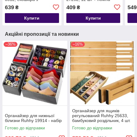
прозорою кришкою
639
409
549
₴
₴
Купити
Купити
Акційні пропозиції та новинки
–36%
–16%
Органайзер для ящиків
Органайзер для нижньої
регульований Ruhhy 25633,
білизни Ruhhy 19914 - набір
бамбуковий роздільник, 4 шт.
Готово до відправки
Готово до відправки