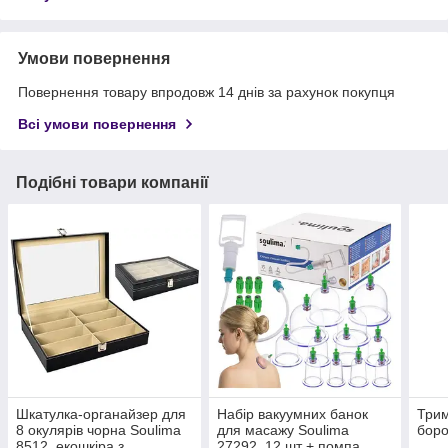
Умови повернення
Повернення товару впродовж 14 днів за рахунок покупця
Всі умови повернення
Подібні товари компанії
Шкатулка-органайзер для
Набір вакуумних банок
Трим
8 окулярів чорна Soulima​​​​​​​
для масажу Soulima
боро
8512, екошкіра з
27292, 12 шт + помпа