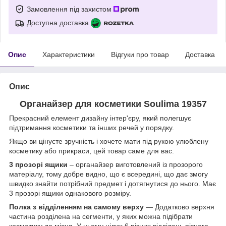
Замовлення під захистом
Доступна доставка
Опис
Характеристики
Відгуки про товар
Доставка
Опис
Органайзер для косметики Soulima 19357
Прекрасний елемент дизайну інтер'єру, який полегшує
підтримання косметики та інших речей у порядку.
Якщо ви цінуєте зручність і хочете мати під рукою улюблену
косметику або прикраси, цей товар саме для вас.
3 прозорі ящики
– органайзер виготовлений із прозорого
матеріалу, тому добре видно, що є всередині, що дає змогу
швидко знайти потрібний предмет і дотягнутися до нього. Має
3 прозорі ящики однакового розміру.
Полка з відділенням на самому верху
— Додатково верхня
частина розділена на сегменти, у яких можна підібрати
косметику до місця. У ньому цілих 6 різних відділень різного