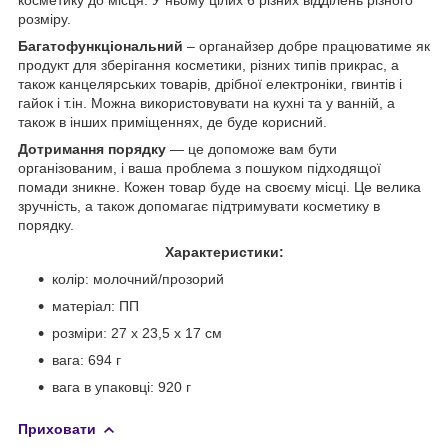
розміру.
Багатофункціональний
– органайзер добре працюватиме як
продукт для зберігання косметики, різних типів прикрас, а
також канцелярських товарів, дрібної електроніки, гвинтів і
гайок і т.ін. Можна використовувати на кухні та у ванній, а
також в інших приміщеннях, де буде корисний.
Дотримання порядку
— це допоможе вам бути
організованим, і ваша проблема з пошуком підходящої
помади зникне. Кожен товар буде на своєму місці. Це велика
зручність, а також допомагає підтримувати косметику в
порядку.
Характеристики:
колір: молочний/прозорий
матеріал: ПП
розміри: 27 х 23,5 х 17 см
вага: 694 г
вага в упаковці: 920 г
Приховати