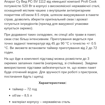
Апарат Су Вид PC-SV 1112 від німецької компанії Profi Cook
потужністю 520 Вт в корпусі з високоякісної нержавіючої сталі,
оснащений містким чашею з внутрішнім антипригарним
покриттям об'ємом 8.5 літрів, шляхом вакуумування в пакети
страв, дозволить зберегти оригінальний смак і аромат
готуються інгредієнтів (прилад для вакуумної упаковки
купується окремо).
При додаванні таких складових, як спеції або трави в пакет,
смак стає більш інтенсивним. Приготування ведеться при
точно заданої температурі від 45 до 90 °C з точністю +/- 0.5
°C. Ви зможете встановити таймер приготування від 2 до 72
годин.
На що йде в комплекті підставці можна розмістити до 3
окремих запаяних пакетів (наприклад, зі стейками). Завдяки
використанню підставки забезпечується те, що кожен пакет
буде оточений водою. Для зручності при роботі з пристроєм,
постачання йдуть і щипці.
Характеристики:
таймер – 72 год
об'єм – 8,5 л
матеріал корпусу – нержавіюча сталь