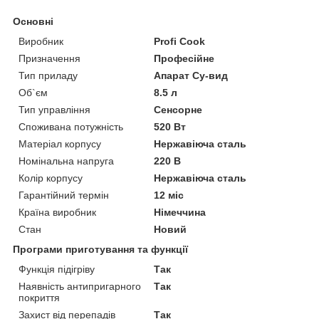
Основні
Виробник
Profi Cook
Призначення
Професійне
Тип приладу
Апарат Су-вид
Об`єм
8.5 л
Тип управління
Сенсорне
Споживана потужність
520 Вт
Матеріал корпусу
Нержавіюча сталь
Номінальна напруга
220 В
Колір корпусу
Нержавіюча сталь
Гарантійний термін
12 міс
Країна виробник
Німеччина
Стан
Новий
Програми приготування та функції
Функція підігріву
Так
Наявність антипригарного
Так
покриття
Захист від перепадів
Так