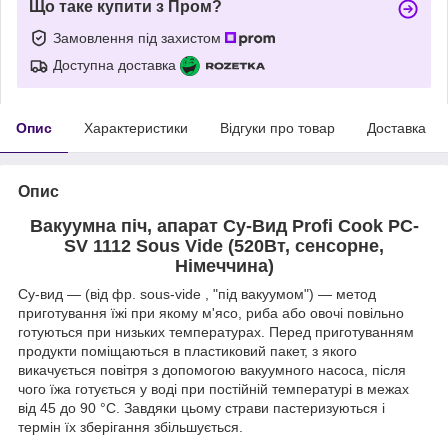
Що таке купити з Пром?
Замовлення під захистом
Доступна доставка
Опис
Характеристики
Відгуки про товар
Доставка
Опис
Вакуумна піч, апарат Су-Вид Profi Cook PC-
SV 1112 Sous Vide (520Вт, сенсорне,
Німеччина)
Су-вид — (від фр. sous-vide , "під вакуумом") — метод
приготування їжі при якому м'ясо, риба або овочі повільно
готуються при низьких температурах. Перед приготуванням
продукти поміщаються в пластиковий пакет, з якого
викачується повітря з допомогою вакуумного насоса, після
чого їжа готується у воді при постійній температурі в межах
від 45 до 90 °C. Завдяки цьому страви пастеризуються і
термін їх зберігання збільшується.