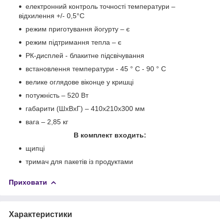
електронний контроль точності температури –
відхилення +/- 0,5°C
режим приготування йогурту – є
режим підтримання тепла – є
РК-дисплей - блакитне підсвічування
встановлення температури - 45 ° C - 90 ° C
велике оглядове віконце у кришці
потужність – 520 Вт
габарити (ШхВхГ) – 410х210х300 мм
вага – 2,85 кг
В комплект входить:
щипці
тримач для пакетів із продуктами
Приховати
Характеристики