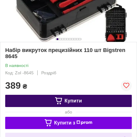
Набір викруток прецизійних 110 шт Bigstren
8645
В наявності
Код: Zol -8645
Роздріб
389
₴
Купити
або
Купити з