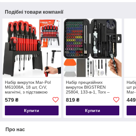
Подібні товари компанії
Набір викруток Mar-Pol
Набір прецизійних
Набі
M61008А, 18 шт, CrV,
викруток BIGSTREN
шт р
магнітні, з підставкою
25804, 133-в-1, Torx –
Mar-
сервісні біти та
579
819
449
₴
₴
інструменти
Купити
Купити
Про нас