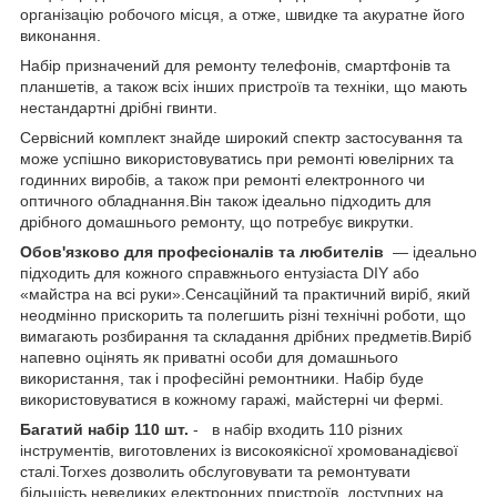
організацію робочого місця, а отже, швидке та акуратне його
виконання.
Набір призначений для ремонту телефонів, смартфонів та
планшетів, а також всіх інших пристроїв та техніки, що мають
нестандартні дрібні гвинти.
Сервісний комплект знайде широкий спектр застосування та
може успішно використовуватись при ремонті ювелірних та
годинних виробів, а також при ремонті електронного чи
оптичного обладнання.Він також ідеально підходить для
дрібного домашнього ремонту, що потребує викрутки.
Обов'язково для професіоналів та любителів
— ідеально
підходить для кожного справжнього ентузіаста DIY або
«майстра на всі руки».Сенсаційний та практичний виріб, який
неодмінно прискорить та полегшить різні технічні роботи, що
вимагають розбирання та складання дрібних предметів.Виріб
напевно оцінять як приватні особи для домашнього
використання, так і професійні ремонтники. Набір буде
використовуватися в кожному гаражі, майстерні чи фермі.
Багатий набір 110 шт.
- в набір входить 110 різних
інструментів, виготовлених із високоякісної хромованадієвої
сталі.Torxes дозволить обслуговувати та ремонтувати
більшість невеликих електронних пристроїв, доступних на