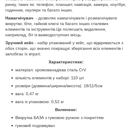
ринку, таких як: телефон, планшет, навігація, камера, ноутбук,
годинник, окуляри та багато інших.
Намагнічувач
- дозволяє намагнічувати і розмагнічувати
викрутки, біти, гайкові ключі та багато інших сталевих
елементів та інструментів.Це полегшить видалення,
наприклад, біт із важкодоступних місць.
Зручний кейс
- набір упакований у кейс, що відкривається з
обох сторін, що значно покращує зберігання всіх елементів і
запобігає їх втраті.
Характеристики:
матеріал: хромованадієва сталь CrV
кількість елементів у наборі: 110 шт
розміри (довжина/ширина/висота): 18/11/5см
вага: 0,47 кг
вага із упаковкою: 0,52 кг
Включено:
Викрутка БАЗА з гумовою ручкою з покриттям
гумовий подовжувач