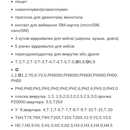
пінцет
намагнічувач/розмагнічувач
присоска для демонтажу вікон/скла
контакт для виймання SIM-карток (microSIM,
nanoSIM)
3 кутові відкривалки для кейсів (широка, вузька, довга)
5 різних відкривалок для кейсів
перехідник/адаптер для викрутки або дриля
Т-2;Т-2;Т-3;Т-3;Т-4;Т-4;Т-5;Т-5;✪0,8;✪0,8
✪
1,2;✪1,2;Y0,6;Y0,6;PH0000;PH0000;PH000;PH000;РН00;
PH00
РН0;РН0;РН1;РН1;РН2;РН2;РН2.6;РН2.6;РН3.0;PH3.0
плоска викрутка: 1,3; 1,5;2,0;2,0;2,5;2,5;3,0;зірочка:
P20000;квартира: 3,5;Т25Х
У: 8;квартира: 4;Т-1;Т-6;Т-7;Т-8;Т-9;Т-10;Т-15;Т-20
Т6Н;Т7Х;Т8Х;Т9Н;Т10Х;Т15Х;Т20Х;Y2.0;Y2,5;Y3.0
Н0,7;Н0,9;Н1.3;Н1,5;Н2.0;Н2,5;Н3.0;Н3,5;Н4.0;Н4.5