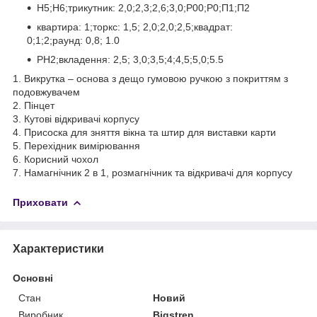
Н5;Н6;трикутник: 2,0;2,3;2,6;3,0;Р00;Р0;П1;П2
квартира: 1;торкс: 1,5; 2,0;2,0;2,5;квадрат:
0;1;2;раунд: 0,8; 1.0
РН2;вкладення: 2,5; 3,0;3,5;4;4,5;5,0;5.5
1. Викрутка – основа з дещо гумовою ручкою з покриттям з
подовжувачем
2. Пінцет
3. Кутові відкривачі корпусу
4. Присоска для зняття вікна та штир для виставки карти
5. Перехідник вимірювання
6. Корисний чохол
7. Намагнічник 2 в 1, розмагнічник та відкривачі для корпусу
Приховати
Характеристики
Основні
Стан
Новий
Виробник
Bigstren