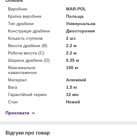
Основні
Виробник
MAR-POL
Країна виробник
Польща
Тип драбини
Універсальна
Конструкція драбини
Двостороння
Кількість ступенів
2 шт.
Висота драбини (В)
2.2 м
Робоча висота (С)
2.2 м
Ширина драбини (D)
0.35 м
Максимальне
150 кг
навантаження
Матеріал
Алюміній
Вага
1.5 кг
Гарантійний термін
12 міс
Стан
Новий
Приховати
Відгуки про товар