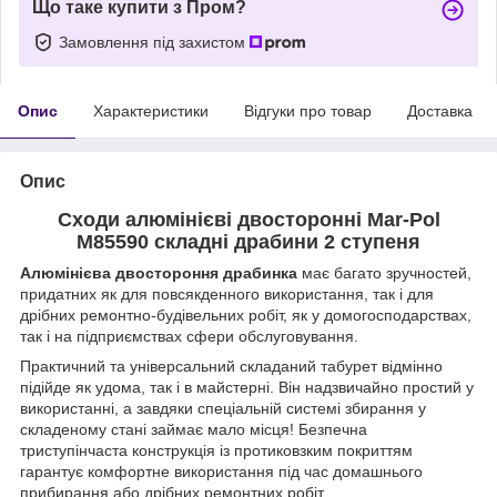
Що таке купити з Пром?
Замовлення під захистом
Опис
Характеристики
Відгуки про товар
Доставка
Опис
Сходи алюмінієві двосторонні Mar-Pol
M85590 складні драбини 2 ступеня
Алюмінієва двостороння драбинка
має багато зручностей,
придатних як для повсякденного використання, так і для
дрібних ремонтно-будівельних робіт, як у домогосподарствах,
так і на підприємствах сфери обслуговування.
Практичний та універсальний складаний табурет відмінно
підійде як удома, так і в майстерні. Він надзвичайно простий у
використанні, а завдяки спеціальній системі збирання у
складеному стані займає мало місця! Безпечна
триступінчаста конструкція із протиковзким покриттям
гарантує комфортне використання під час домашнього
прибирання або дрібних ремонтних робіт.