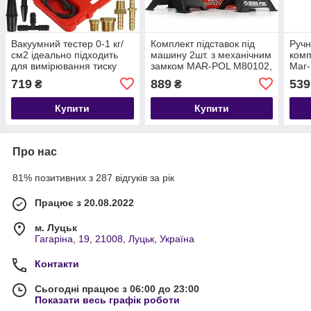
Вакуумний тестер 0-1 кг/
Комплект підставок під
Ручн
см2 ідеально підходить
машину 2шт. з механічним
комп
для вимірювання тиску
замком MAR-POL M80102,
Mar-
паливних насосів MAR-
вантажопідйомність 3
719
889
539
₴
₴
POL M57673
тонни
Купити
Купити
Про нас
81% позитивних з 287 відгуків за рік
Працює з 20.08.2022
м. Луцьк
Гагаріна, 19, 21008, Луцьк, Україна
Контакти
Сьогодні працює з 06:00 до 23:00
Показати весь графік роботи