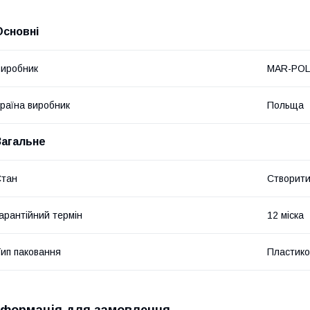
Основні
иробник
MAR-POL
раїна виробник
Польща
Загальне
Стан
Створит
арантійний термін
12 міска
ип паковання
Пластико