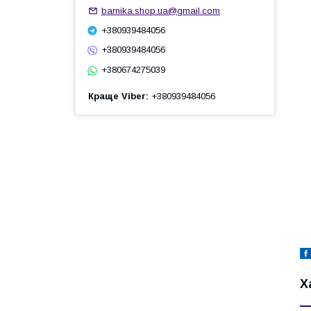
barnika.shop.ua@gmail.com
+380939484056
+380939484056
+380674275039
Краще Viber
+380939484056
Х