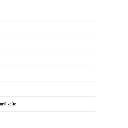
и
вий кейс