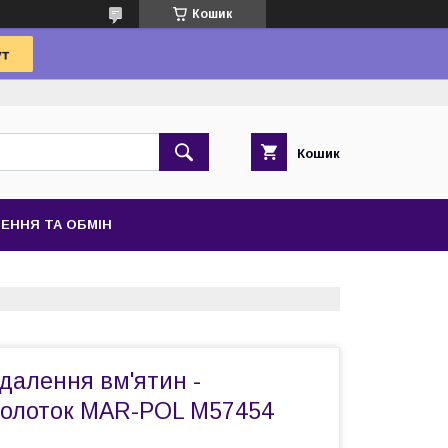
Кошик
Кошик
ЕННЯ ТА ОБМІН
далення вм'ятин -
молоток MAR-POL M57454