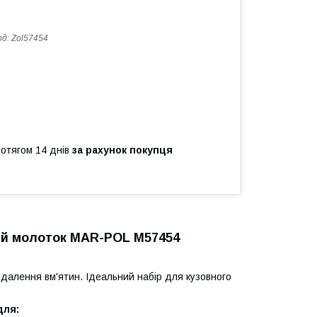
од:
Zol57454
ротягом 14 днів
за рахунок покупця
ний молоток MAR-POL M57454
видалення вм'ятин. Ідеальний набір для кузовного
для: