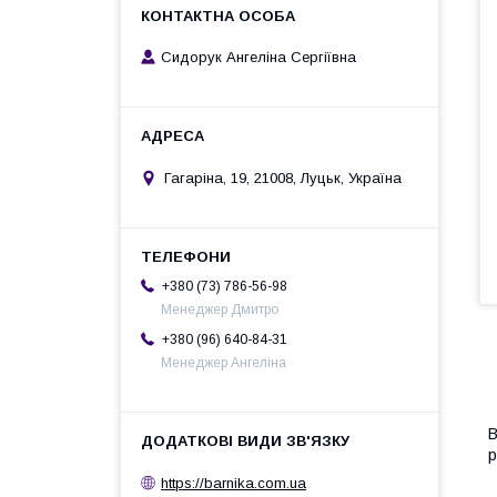
Сидорук Ангеліна Сергіївна
Гагаріна, 19, 21008, Луцьк, Україна
+380 (73) 786-56-98
Менеджер Дмитро
+380 (96) 640-84-31
Менеджер Ангеліна
В
р
https://barnika.com.ua