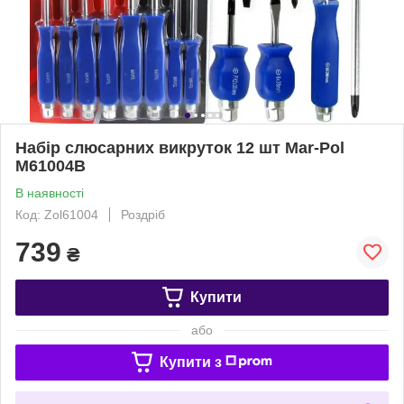
Набір слюсарних викруток 12 шт Mar-Pol
M61004B
В наявності
Код: Zol61004
Роздріб
739
₴
Купити
або
Купити з