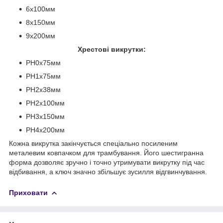
6x100мм
8x150мм
9х200мм
Хрестові викрутки:
PH0x75мм
PH1x75мм
PH2x38мм
PH2x100мм
PH3x150мм
PH4x200мм
Кожна викрутка закінчується спеціально посиленим
металевим ковпачком для трамбування. Його шестигранна
форма дозволяє зручно і точно утримувати викрутку під час
відбивання, а ключ значно збільшує зусилля відгвинчування.
Приховати