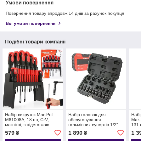
Умови повернення
Повернення товару впродовж 14 днів за рахунок покупця
Всі умови повернення
Подібні товари компанії
Набір викруток Mar-Pol
Набір головок для
Набі
M61008А, 18 шт, CrV,
обслуговування
Mar-
магнітні, з підставкою
гальмівних супортів 1/2"
131 
16 шт Mar-Pol M58279
579
1 890
1 3
₴
₴