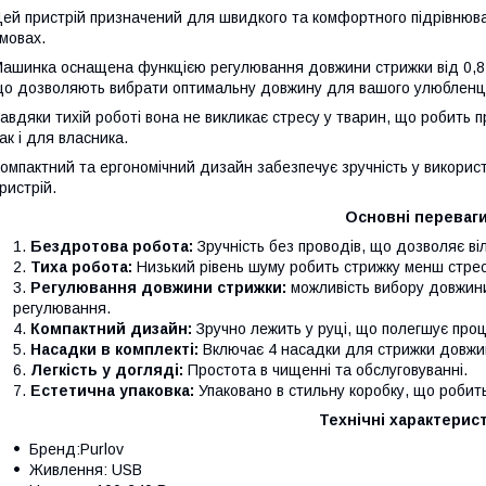
ей пристрій призначений для швидкого та комфортного підрівнюва
мовах.
ашинка оснащена функцією регулювання довжини стрижки від 0,8 
о дозволяють вибрати оптимальну довжину для вашого улюбленц
авдяки тихій роботі вона не викликає стресу у тварин, що робить 
ак і для власника.
омпактний та ергономічний дизайн забезпечує зручність у викори
ристрій.
Основні переваги
Бездротова робота:
Зручність без проводів, що дозволяє ві
Тиха робота:
Низький рівень шуму робить стрижку менш стре
Регулювання довжини стрижки:
можливість вибору довжини 
регулювання.
Компактний дизайн:
Зручно лежить у руці, що полегшує проц
Насадки в комплекті:
Включає 4 насадки для стрижки довжино
Легкість у догляді:
Простота в чищенні та обслуговуванні.
Естетична упаковка:
Упаковано в стильну коробку, що робить
Технічні характерист
Бренд:Purlov
Живлення: USB