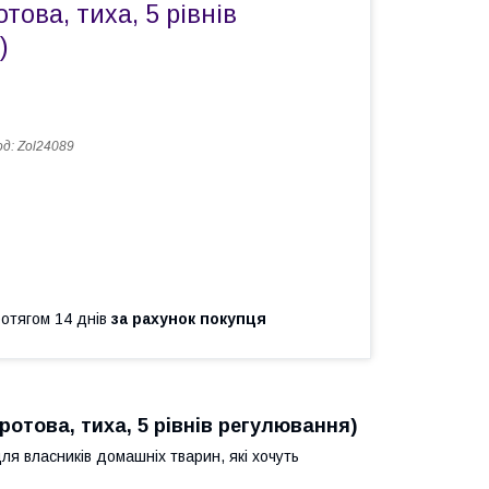
това, тиха, 5 рівнів
)
од:
Zol24089
ротягом 14 днів
за рахунок покупця
отова, тиха, 5 рівнів регулювання)
я власників домашніх тварин, які хочуть