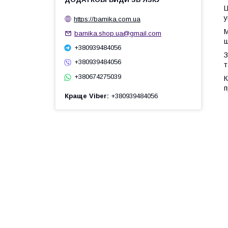
Ц
у
https://barnika.com.ua
М
barnika.shop.ua@gmail.com
щ
+380939484056
З
+380939484056
т
+380674275039
К
п
Краще Viber
+380939484056