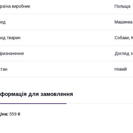
раїна виробник
Польща
Вид
Машинка 
ид тварин
Собаки, 
ризначення
Догляд 
Стан
Новий
нформація для замовлення
іна:
559 ₴