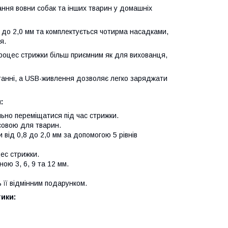
ння вовни собак та інших тварин у домашніх
до 2,0 мм та комплектується чотирма насадками,
я.
процес стрижки більш приємним як для вихованця,
станні, а USB-живлення дозволяє легко заряджати
:
льно переміщатися під час стрижки.
совою для тварин.
від 0,8 до 2,0 мм за допомогою 5 рівнів
ес стрижки.
ю 3, 6, 9 та 12 мм.
 її відмінним подарунком.
ики: