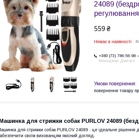
24089 (бездро
регулювання
559 ₴
Немає в наявності
К
+380 (73) 786-56-98
Менеджер Дмитро
повернення товару п
Машинка для стрижки собак PURLOV 24089 (бездр
ашинка для стрижки собак PURLOV 24089 - це ідеальне рішення дл
абезпечити своїм вихованцям якісний догляд.