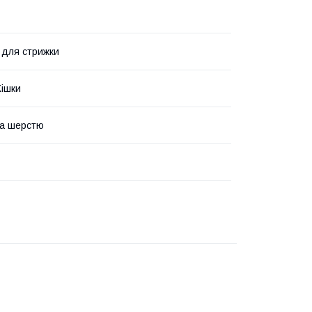
для стрижки
Кішки
за шерстю