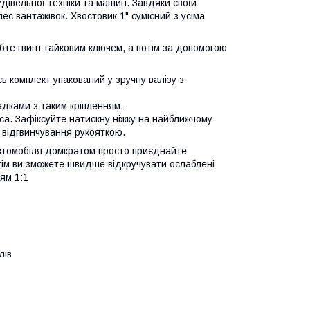
будівельної техніки та машин. Завдяки своїй
с вантажівок. Хвостовик 1" сумісний з усіма
абте гвинт гайковим ключем, а потім за допомогою
ь комплект упакований у зручну валізу з
адками з таким кріпленням.
еса. Зафіксуйте натискну ніжку на найближчому
 відгвинчування рукояткою.
автомобіля домкратом просто приєднайте
тім ви зможете швидше відкручувати ослаблені
ям 1:1
лів