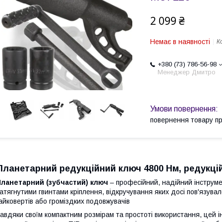
2 099 ₴
Немає в наявності
К
+380 (73) 786-56-98
Менеджер Дмитро
повернення товару п
Планетарний редукційний ключ 4800 Нм, редукці
Планетарний (зубчастий) ключ
– професійний, надійний інструме
атягнутими гвинтами кріплення, відкручування яких досі пов'язув
айковертів або громіздких подовжувачів
авдяки своїм компактним розмірам та простоті використання, цей