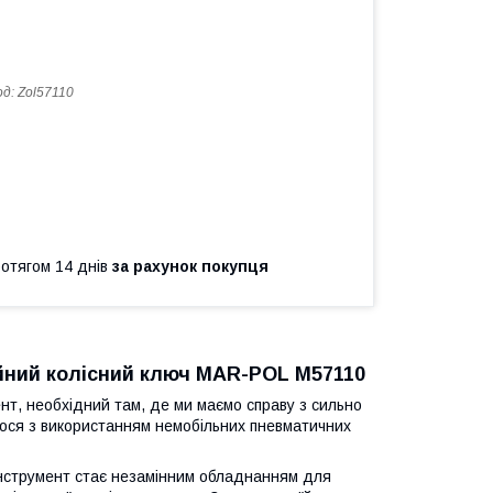
од:
Zol57110
ротягом 14 днів
за рахунок покупця
йний колісний ключ MAR-POL M57110
нт, необхідний там, де ми маємо справу з сильно
алося з використанням немобільних пневматичних
 інструмент стає незамінним обладнанням для