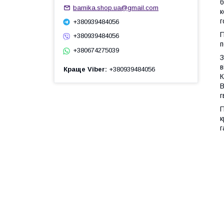
б
barnika.shop.ua@gmail.com
к
г
+380939484056
П
+380939484056
п
+380674275039
З
в
Краще Viber
+380939484056
К
В
г
П
к
г