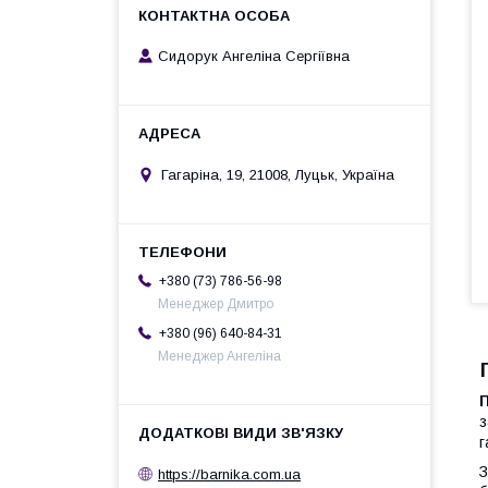
Сидорук Ангеліна Сергіївна
Гагаріна, 19, 21008, Луцьк, Україна
+380 (73) 786-56-98
Менеджер Дмитро
+380 (96) 640-84-31
Менеджер Ангеліна
з
г
З
https://barnika.com.ua