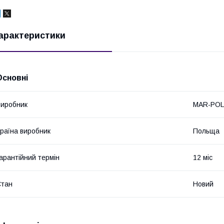
арактеристики
Основні
иробник
MAR-POL
раїна виробник
Польща
арантійний термін
12 міс
Стан
Новий