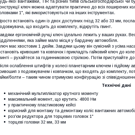
удь-якої вантажівки, TIR та різних типів сільськогосподарської чи 
онструкції ключ можна адаптувати практично до всіх поширених коле
оловками 1", які використовуються на інших інструментах.
росто встановіть один із двох доступних гнізд 32 або 33 мм, посл
одовжувача, що входить до комплекту, відкрутіть гвинт.
авдяки ергономічній ручці ключ ідеально лежить у ваших руках. Вес
ідділеннями, яка займе мало місця у бардачку автомобіля.
люч має хвостовик 1 дюйм. Завдяки цьому він сумісний з усіма нас
становіть кривошип та ковпачок і прикладіть гайковий ключ до кол
винті – рухайтеся за годинниковою стрілкою. Потім приступайте до
ісля ослаблення штифтів у колесі планетарним ключем і підйому 
ривошип з подовжувачем і ковпачком, що входять до комплекту, по
айки/болти – таким чином отримуємо конфігурацію зі співвідношенн
Технічні дані
механічний мультиплікатор крутного моменту
максимальний момент, що крутить: 4800 Нм
у практичному пластиковому кейсі
корисний для монтажу та демонтажу коліс вантажних автомобі
роз'єм редуктора для торцевих головок 1"
торцеві головки 32 мм, 33 мм