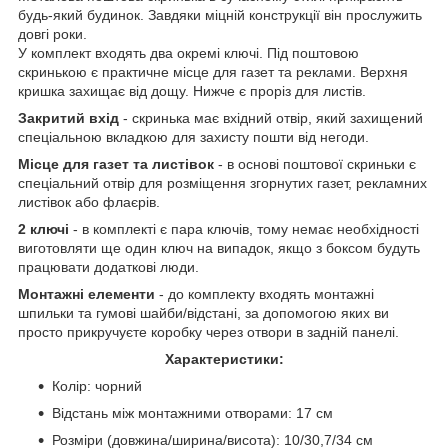
будь-який будинок. Завдяки міцній конструкції він прослужить
довгі роки.
У комплект входять два окремі ключі. Під поштовою
скринькою є практичне місце для газет та реклами. Верхня
кришка захищає від дощу. Нижче є проріз для листів.
Закритий вхід
- скринька має вхідний отвір, який захищений
спеціальною вкладкою для захисту пошти від негоди.
Місце для газет та листівок
- в основі поштової скриньки є
спеціальний отвір для розміщення згорнутих газет, рекламних
листівок або флаєрів.
2 ключі
- в комплекті є пара ключів, тому немає необхідності
виготовляти ще один ключ на випадок, якщо з боксом будуть
працювати додаткові люди.
Монтажні елементи
- до комплекту входять монтажні
шпильки та гумові шайби/відстані, за допомогою яких ви
просто прикручуєте коробку через отвори в задній панелі.
Характеристики:
Колір: чорний
Відстань між монтажними отворами: 17 см
Розміри (довжина/ширина/висота): 10/30,7/34 см