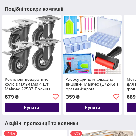
Подібні товари компанії
Комплект поворотних
Аксесуари для алмазної
Мета
коліс з гальмами 4 шт
вишивки Malatec (17246) з
для 
Malatec 22537 Польща
органайзером
грош
ключ
679
359
689
₴
₴
Mala
Купити
Купити
Акційні пропозиції та новинки
–44%
–6%