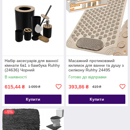
Набір аксесуарів для ванної
Масажний протиковзкий
кімнати 6в1 з бамбука Ruhhy
килимок для ванни та душу з
(24636) Чорний
силікону Ruhhy 24495
В наявності
Готово до відправки
615,44
393,86
₴
₴
1 099 ₴
419 ₴
Купити
Купити
–5%